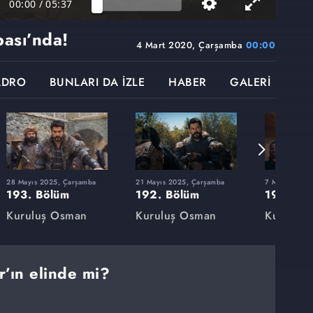
00:00
/
05:37
ası’nda!
4 Mart 2020, Çarşamba
00:00
ADRO
BUNLARI DA İZLE
HABER
GALERİ
28 Mayıs 2025, Çarşamba
21 Mayıs 2025, Çarşamba
7 Mayıs 2025
193. Bölüm
192. Bölüm
191. Bö
Kuruluş Osman
Kuruluş Osman
Kuruluş
r’ın elinde mi?