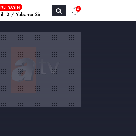
NLI YAYIN
5
Bill 2 / Yabancı Sinema