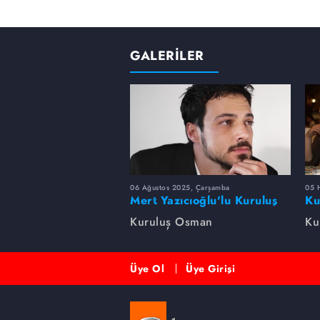
GALERİLER
06 Ağustos 2025, Çarşamba
05 
Mert Yazıcıoğlu'lu Kuruluş
Ku
dizisinin oyuncu kadrosunda
bi
Kuruluş Osman
Ku
kimler var?
Üye Ol
Üye Girişi