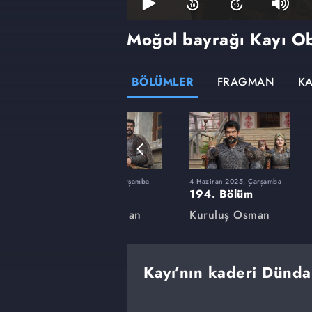
Moğol bayrağı Kayı Ob
BÖLÜMLER
FRAGMAN
K
rşamba
12 Şubat 2025, Çarşamba
4 Haziran 2025, Çarşamba
180. Bölüm
194. Bölüm
an
Kuruluş Osman
Kuruluş Osman
Kayı’nın kaderi Dünda