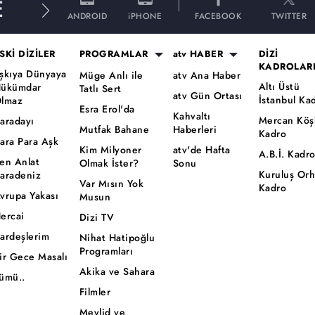
E
ANDROID
iPHONE
FACEBOOK
TWITTER
SKİ DİZİLER
PROGRAMLAR
atv HABER
DİZİ
KADROLAR
şkıya Dünyaya
Müge Anlı ile
atv Ana Haber
Altı Üstü
ükümdar
Tatlı Sert
atv Gün Ortası
İstanbul Ka
lmaz
Esra Erol'da
Kahvaltı
Mercan Köş
aradayı
Mutfak Bahane
Haberleri
Kadro
ara Para Aşk
Kim Milyoner
atv'de Hafta
A.B.İ. Kadr
en Anlat
Olmak İster?
Sonu
Kuruluş Or
aradeniz
Var Mısın Yok
Kadro
vrupa Yakası
Musun
ercai
Dizi TV
ardeşlerim
Nihat Hatipoğlu
Programları
ir Gece Masalı
Akika ve Sahara
ümü..
Filmler
Mevlid ve