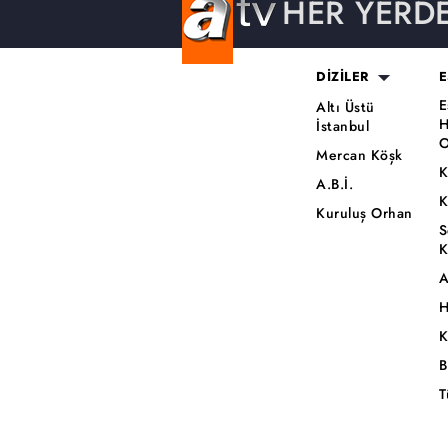
HER YERD
DİZİLER
E
E
Altı Üstü
H
İstanbul
O
Mercan Köşk
K
A.B.İ.
K
Kuruluş Orhan
S
K
A
H
K
B
T