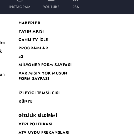
INSTAGRAM
YOUTUBE
RSS
HABERLER
I
YAYIN AKIŞI
CANLI TV İZLE
dro
PROGRAMLAR
k
a2
MİLYONER FORM SAYFASI
o
VAR MISIN YOK MUSUN
han
FORM SAYFASI
İZLEYİCİ TEMSİLCİSİ
KÜNYE
GİZLİLİK BİLDİRİMİ
VERİ POLİTİKASI
ATV UYDU FREKANSLARI