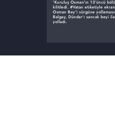
'Kuruluş Osman'ın 13'üncü bölüm
kilitledi. #Vatan etiketiyle ekr
Osman Bey'i sürgüne yollamasını
Balgay, Dündar'ı sancak beyi ila
yolladı.