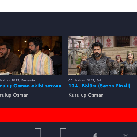
Haziran 2025, Perşembe
03 Haziran 2025, Salı
ruluş Osman ekibi sezona
194. Bölüm (Sezon Finali)
rlikte veda etti
Foto Galeri
ruluş Osman
Kuruluş Osman