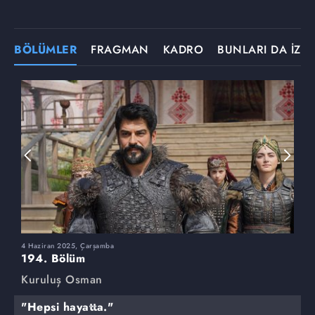
BÖLÜMLER
FRAGMAN
KADRO
BUNLARI DA İZLE
4 Haziran 2025, Çarşamba
2
194. Bölüm
1
Kuruluş Osman
K
"Hepsi hayatta."