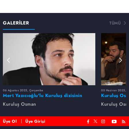
GALERİLER
TÜMÜ
06 Ağustos 2025, Çarşamba
05 Haziran 2025, 
Mert Yazıcıoğlu'lu Kuruluş dizisinin
Kuruluş Osm
oyuncu kadrosunda kimler var?
veda etti
Kuruluş Osman
Kuruluş Os
Üye Ol
Üye Girişi