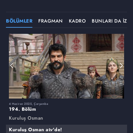
BÖLÜMLER
FRAGMAN
KADRO
BUNLARI DA İZLE
4 Haziran 2025, Çarşamba
2
194. Bölüm
1
Kuruluş Osman
K
Kuruluş Osman atv'de!