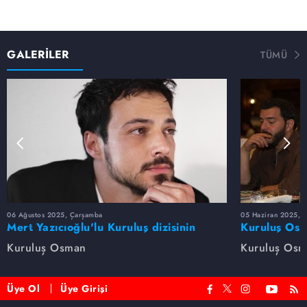
GALERİLER
TÜMÜ
06 Ağustos 2025, Çarşamba
05 Haziran 2025, 
Mert Yazıcıoğlu'lu Kuruluş dizisinin
Kuruluş Osm
oyuncu kadrosunda kimler var?
veda etti
Kuruluş Osman
Kuruluş Os
Üye Ol
Üye Girişi