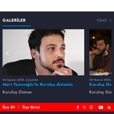
GALERİLER
TÜMÜ
06 Ağustos 2025, Çarşamba
05 Haziran 2025, 
Mert Yazıcıoğlu'lu Kuruluş dizisinin
Kuruluş Osm
oyuncu kadrosunda kimler var?
veda etti
Kuruluş Osman
Kuruluş Os
Üye Ol
Üye Girişi