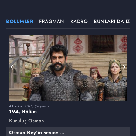
BÖLÜMLER
FRAGMAN
KADRO
BUNLARI DA İZLE
4 Haziran 2025, Çarşamba
2
194. Bölüm
1
Kuruluş Osman
K
Osman Bey'in sevinci...