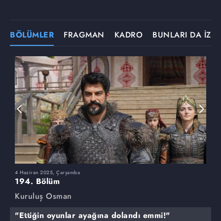
BÖLÜMLER
FRAGMAN
KADRO
BUNLARI DA İZLE
4 Haziran 2025, Çarşamba
2
194. Bölüm
1
Kuruluş Osman
K
"Ettiğin oyunlar ayağına dolandı emmi!"