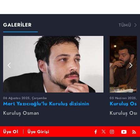
GALERİLER
TÜMÜ
06 Ağustos 2025, Çarşamba
05 Haziran 2025, 
Mert Yazıcıoğlu'lu Kuruluş dizisinin
Kuruluş Osm
oyuncu kadrosunda kimler var?
veda etti
Kuruluş Osman
Kuruluş Os
Üye Ol
Üye Girişi