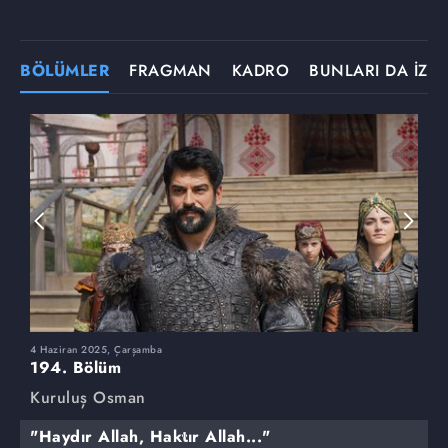
BÖLÜMLER
FRAGMAN
KADRO
BUNLARI DA İZLE
4 Haziran 2025, Çarşamba
2
194. Bölüm
1
Kuruluş Osman
K
"Haydır Allah, Haktır Allah..."