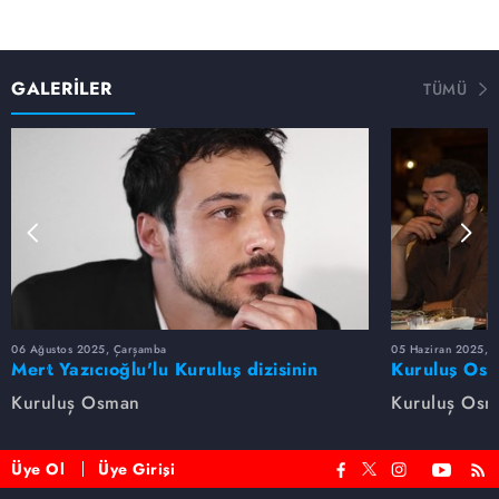
GALERİLER
TÜMÜ
06 Ağustos 2025, Çarşamba
05 Haziran 2025, 
Mert Yazıcıoğlu'lu Kuruluş dizisinin
Kuruluş Osm
oyuncu kadrosunda kimler var?
veda etti
Kuruluş Osman
Kuruluş Os
Üye Ol
Üye Girişi