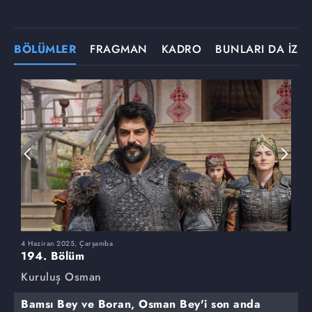
BÖLÜMLER
FRAGMAN
KADRO
BUNLARI DA İZLE
4 Haziran 2025, Çarşamba
2
194. Bölüm
1
Kuruluş Osman
K
Bamsı Bey ve Boran, Osman Bey'i son anda