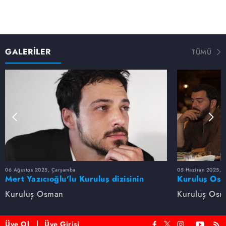
GALERİLER
TÜMÜ
06 Ağustos 2025, Çarşamba
05 Haziran 2025, 
Mert Yazıcıoğlu'lu Kuruluş dizisinin
Kuruluş Osm
oyuncu kadrosunda kimler var?
veda etti
Kuruluş Osman
Kuruluş Os
Üye Ol
Üye Girişi