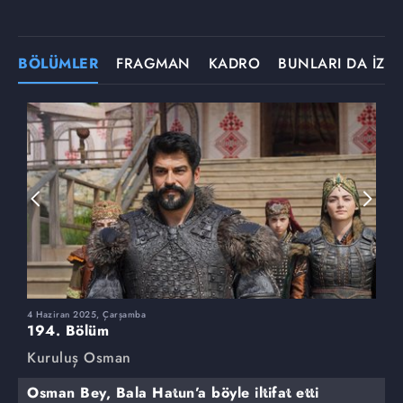
BÖLÜMLER
FRAGMAN
KADRO
BUNLARI DA İZLE
4 Haziran 2025, Çarşamba
2
194. Bölüm
1
Kuruluş Osman
K
Osman Bey, Bala Hatun’a böyle iltifat etti