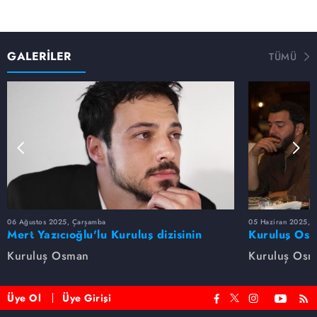
GALERİLER
TÜMÜ
06 Ağustos 2025, Çarşamba
05 Haziran 2025, 
Mert Yazıcıoğlu'lu Kuruluş dizisinin
Kuruluş Osm
oyuncu kadrosunda kimler var?
veda etti
Kuruluş Osman
Kuruluş Os
Üye Ol
Üye Girişi