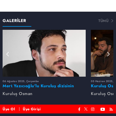
GALERİLER
TÜMÜ
06 Ağustos 2025, Çarşamba
05 Haziran 2025, 
Mert Yazıcıoğlu'lu Kuruluş dizisinin
Kuruluş Osm
oyuncu kadrosunda kimler var?
veda etti
Kuruluş Osman
Kuruluş Os
Üye Ol
Üye Girişi