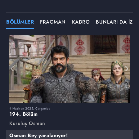
BÖLÜMLER
FRAGMAN
KADRO
BUNLARI DA İZLE
4 Haziran 2025, Çarşamba
2
194. Bölüm
1
Kuruluş Osman
K
Osman Bey yaralanıyor!