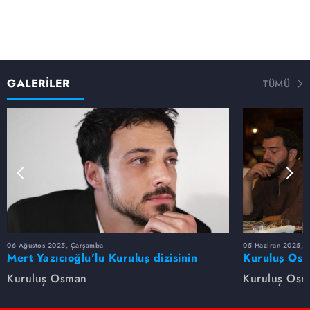
GALERİLER
TÜMÜ
06 Ağustos 2025, Çarşamba
05 Haziran 2025, 
Mert Yazıcıoğlu'lu Kuruluş dizisinin
Kuruluş Osm
oyuncu kadrosunda kimler var?
veda etti
Kuruluş Osman
Kuruluş Os