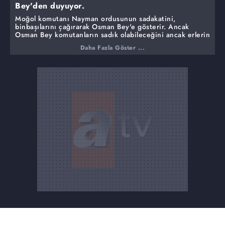
Bey'den duyuyor.
Moğol komutanı Nayman ordusunun sadakatini,
binbaşılarını çağırarak Osman Bey'e gösterir. Ancak
Osman Bey komutanların sadık olabileceğini ancak erlerin
isyan çıkartabilceğini söyler. Osman Bey böylece,
Daha Fazla Göster ...
Nayman'a karşı kurduğu tuzağın ilk hamlesini yapar.