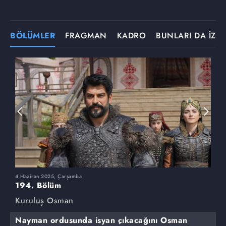
BÖLÜMLER
FRAGMAN
KADRO
BUNLARI DA İZLE
4 Haziran 2025, Çarşamba
2
194. Bölüm
1
Kuruluş Osman
K
Nayman ordusunda isyan çıkacağını Osman