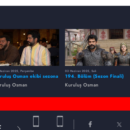
Haziran 2025, Perşembe
03 Haziran 2025, Salı
ruluş Osman ekibi sezona
194. Bölüm (Sezon Finali)
rlikte veda etti
Foto Galeri
ruluş Osman
Kuruluş Osman
E