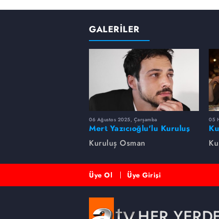
GALERİLER
06 Ağustos 2025, Çarşamba
05 
Mert Yazıcıoğlu'lu Kuruluş
Ku
dizisinin oyuncu kadrosunda
bi
Kuruluş Osman
Ku
kimler var?
Üye Ol
Üye Girişi
HER YERD