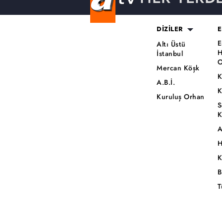
DİZİLER
E
E
Altı Üstü
H
İstanbul
O
Mercan Köşk
K
A.B.İ.
K
Kuruluş Orhan
S
K
A
H
K
B
T