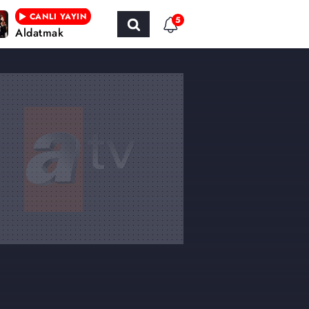
CANLI YAYIN
5
Aldatmak