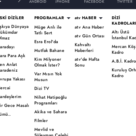
ANDROID
iPHONE
FACEBOOK
TWITTER
SKİ DİZİLER
PROGRAMLAR
atv HABER
DİZİ
KADROLAR
şkıya Dünyaya
Müge Anlı ile
atv Ana Haber
Altı Üstü
ükümdar
Tatlı Sert
atv Gün Ortası
İstanbul Ka
lmaz
Esra Erol'da
Kahvaltı
Mercan Köş
aradayı
Mutfak Bahane
Haberleri
Kadro
ara Para Aşk
Kim Milyoner
atv'de Hafta
A.B.İ. Kadr
en Anlat
Olmak İster?
Sonu
Kuruluş Or
aradeniz
Var Mısın Yok
Kadro
vrupa Yakası
Musun
ercai
Dizi TV
ardeşlerim
Nihat Hatipoğlu
Programları
ir Gece Masalı
Akika ve Sahara
ümü..
Filmler
Mevlid ve
Süleyman Çelebi