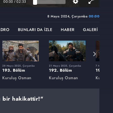
00:00
/
02:33
8 Mayıs 2024, Çarşamba
00:00
ADRO
BUNLARI DA İZLE
HABER
GALERİ
28 Mayıs 2025, Çarşamba
21 Mayıs 2025, Çarşamba
7 Mayıs 2025
193. Bölüm
192. Bölüm
191. Bö
Kuruluş Osman
Kuruluş Osman
Kuruluş
bir hakikattir!"