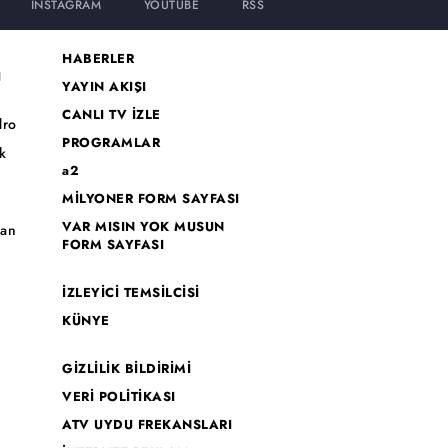
INSTAGRAM
YOUTUBE
RSS
HABERLER
I
YAYIN AKIŞI
CANLI TV İZLE
dro
PROGRAMLAR
k
a2
MİLYONER FORM SAYFASI
o
VAR MISIN YOK MUSUN
han
FORM SAYFASI
İZLEYİCİ TEMSİLCİSİ
KÜNYE
GİZLİLİK BİLDİRİMİ
VERİ POLİTİKASI
ATV UYDU FREKANSLARI