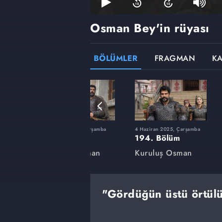
Osman Bey'in rüyası
BÖLÜMLER
FRAGMAN
K
rşamba
12 Şubat 2025, Çarşamba
4 Haziran 2025, Çarşamba
180. Bölüm
194. Bölüm
an
Kuruluş Osman
Kuruluş Osman
"Gördüğün üstü örtülü 