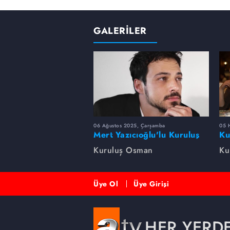
GALERİLER
06 Ağustos 2025, Çarşamba
05 
Mert Yazıcıoğlu'lu Kuruluş
Ku
dizisinin oyuncu kadrosunda
bi
Kuruluş Osman
Ku
kimler var?
Üye Ol
Üye Girişi
HER YERD