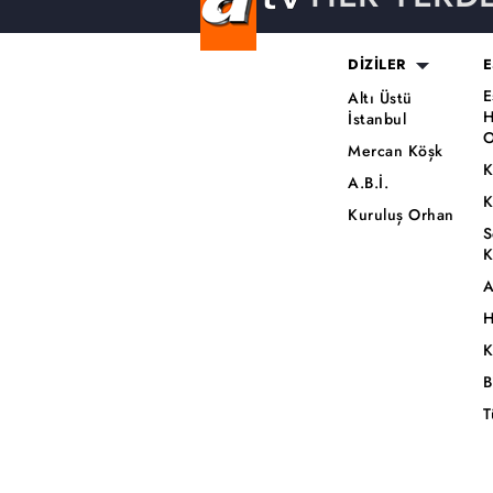
DİZİLER
E
E
Altı Üstü
H
İstanbul
O
Mercan Köşk
K
A.B.İ.
K
Kuruluş Orhan
S
K
A
H
K
B
T