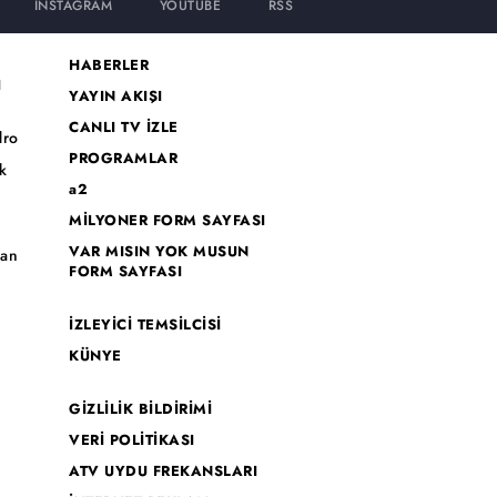
INSTAGRAM
YOUTUBE
RSS
HABERLER
I
YAYIN AKIŞI
CANLI TV İZLE
dro
PROGRAMLAR
k
a2
MİLYONER FORM SAYFASI
o
VAR MISIN YOK MUSUN
han
FORM SAYFASI
İZLEYİCİ TEMSİLCİSİ
KÜNYE
GİZLİLİK BİLDİRİMİ
VERİ POLİTİKASI
ATV UYDU FREKANSLARI