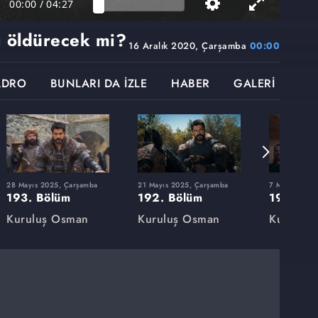
00:00
/
04:27
ı öldürecek mi?
16 Aralık 2020, Çarşamba
00:00
ADRO
BUNLARI DA İZLE
HABER
GALERİ
28 Mayıs 2025, Çarşamba
21 Mayıs 2025, Çarşamba
7 Mayıs 2025
193. Bölüm
192. Bölüm
191. Bö
Kuruluş Osman
Kuruluş Osman
Kuruluş