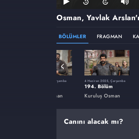
Osman, Yavlak Arslan'
BÖLÜMLER
FRAGMAN
K
rşamba
12 Şubat 2025, Çarşamba
4 Haziran 2025, Çarşamba
180. Bölüm
194. Bölüm
an
Kuruluş Osman
Kuruluş Osman
Canını alacak mı?