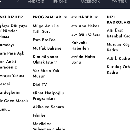
ANDROID
iPHONE
FACEBOOK
TWITTER
SKİ DİZİLER
PROGRAMLAR
atv HABER
DİZİ
KADROLAR
şkıya Dünyaya
Müge Anlı ile
atv Ana Haber
Altı Üstü
ükümdar
Tatlı Sert
atv Gün Ortası
İstanbul Ka
lmaz
Esra Erol'da
Kahvaltı
Mercan Köş
aradayı
Mutfak Bahane
Haberleri
Kadro
ara Para Aşk
Kim Milyoner
atv'de Hafta
A.B.İ. Kadr
en Anlat
Olmak İster?
Sonu
Kuruluş Or
aradeniz
Var Mısın Yok
Kadro
vrupa Yakası
Musun
ercai
Dizi TV
ardeşlerim
Nihat Hatipoğlu
Programları
ir Gece Masalı
Akika ve Sahara
ümü..
Filmler
Mevlid ve
Süleyman Çelebi