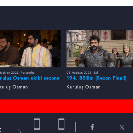
Haziran 2025, Perşembe
03 Haziran 2025, Salı
ruluş Osman ekibi sezona
194. Bölüm (Sezon Finali)
rlikte veda etti
Foto Galeri
ruluş Osman
Kuruluş Osman
E