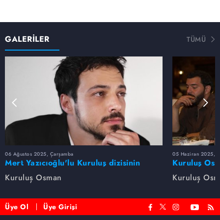
GALERİLER
TÜMÜ
06 Ağustos 2025, Çarşamba
05 Haziran 2025, 
Mert Yazıcıoğlu'lu Kuruluş dizisinin
Kuruluş Osm
oyuncu kadrosunda kimler var?
veda etti
Kuruluş Osman
Kuruluş Os
Üye Ol
Üye Girişi