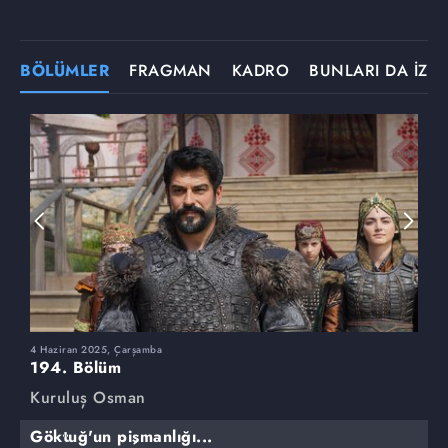
BÖLÜMLER
FRAGMAN
KADRO
BUNLARI DA İZLE
4 Haziran 2025, Çarşamba
2
194. Bölüm
1
Kuruluş Osman
K
Göktuğ'un pişmanlığı...