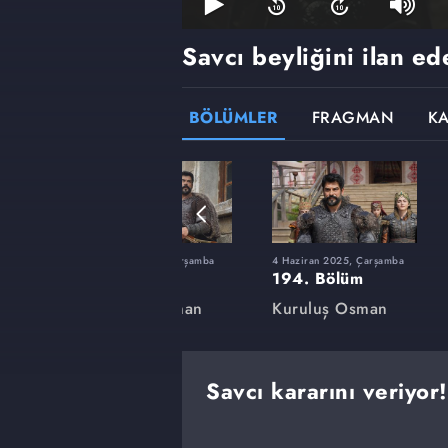
Savcı beyliğini ilan e
BÖLÜMLER
FRAGMAN
K
rşamba
12 Şubat 2025, Çarşamba
4 Haziran 2025, Çarşamba
180. Bölüm
194. Bölüm
an
Kuruluş Osman
Kuruluş Osman
Savcı kararını veriyor!