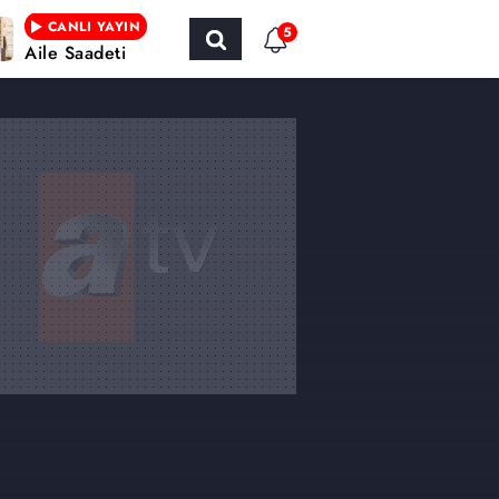
CANLI YAYIN
5
Aile Saadeti