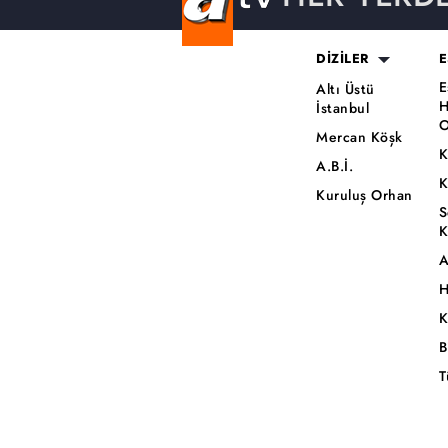
DİZİLER
E
E
Altı Üstü
H
İstanbul
O
Mercan Köşk
K
A.B.İ.
K
Kuruluş Orhan
S
K
A
H
K
B
T