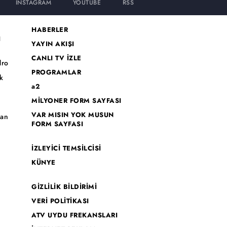
INSTAGRAM
YOUTUBE
RSS
HABERLER
I
YAYIN AKIŞI
CANLI TV İZLE
dro
PROGRAMLAR
k
a2
MİLYONER FORM SAYFASI
o
VAR MISIN YOK MUSUN
han
FORM SAYFASI
İZLEYİCİ TEMSİLCİSİ
KÜNYE
GİZLİLİK BİLDİRİMİ
VERİ POLİTİKASI
ATV UYDU FREKANSLARI