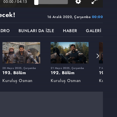
00:00
/
04:13
decek!
16 Aralık 2020, Çarşamba
00:00
ADRO
BUNLARI DA İZLE
HABER
GALERİ
28 Mayıs 2025, Çarşamba
21 Mayıs 2025, Çarşamba
7 Mayıs 2025
193. Bölüm
192. Bölüm
191. Bö
Kuruluş Osman
Kuruluş Osman
Kuruluş