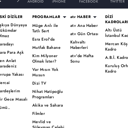
ANDROID
iPHONE
FACEBOOK
TWITTER
SKİ DİZİLER
PROGRAMLAR
atv HABER
DİZİ
KADROLAR
şkıya Dünyaya
Müge Anlı ile
atv Ana Haber
Altı Üstü
ükümdar
Tatlı Sert
atv Gün Ortası
İstanbul Ka
lmaz
Esra Erol'da
Kahvaltı
Mercan Köş
aradayı
Mutfak Bahane
Haberleri
Kadro
ara Para Aşk
Kim Milyoner
atv'de Hafta
A.B.İ. Kadr
en Anlat
Olmak İster?
Sonu
Kuruluş Or
aradeniz
Var Mısın Yok
Kadro
vrupa Yakası
Musun
ercai
Dizi TV
ardeşlerim
Nihat Hatipoğlu
Programları
ir Gece Masalı
Akika ve Sahara
ümü..
Filmler
Mevlid ve
Süleyman Çelebi