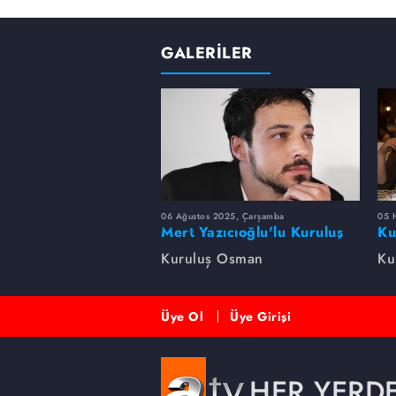
GALERİLER
06 Ağustos 2025, Çarşamba
05 
Mert Yazıcıoğlu'lu Kuruluş
Ku
dizisinin oyuncu kadrosunda
bi
Kuruluş Osman
Ku
kimler var?
Üye Ol
Üye Girişi
HER YERD