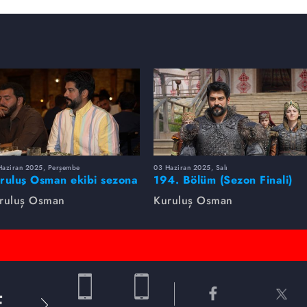
Haziran 2025, Perşembe
03 Haziran 2025, Salı
ruluş Osman ekibi sezona
194. Bölüm (Sezon Finali)
rlikte veda etti
Foto Galeri
ruluş Osman
Kuruluş Osman
E