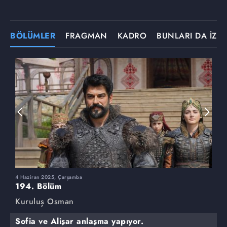
BÖLÜMLER
FRAGMAN
KADRO
BUNLARI DA İZLE
4 Haziran 2025, Çarşamba
2
194. Bölüm
1
Kuruluş Osman
K
Sofia ve Alişar anlaşma yapıyor.