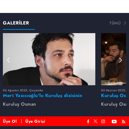
GALERİLER
TÜMÜ
06 Ağustos 2025, Çarşamba
05 Haziran 2025, 
Mert Yazıcıoğlu'lu Kuruluş dizisinin
Kuruluş Osm
oyuncu kadrosunda kimler var?
veda etti
Kuruluş Osman
Kuruluş Os
Üye Ol
Üye Girişi