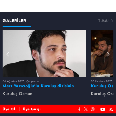
GALERİLER
TÜMÜ
06 Ağustos 2025, Çarşamba
05 Haziran 2025, 
Mert Yazıcıoğlu'lu Kuruluş dizisinin
Kuruluş Osm
oyuncu kadrosunda kimler var?
veda etti
Kuruluş Osman
Kuruluş Os
Üye Ol
Üye Girişi