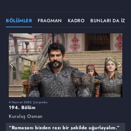
BÖLÜMLER
FRAGMAN
KADRO
BUNLARI DA İZLE
4 Haziran 2025, Çarşamba
2
194. Bölüm
1
Kuruluş Osman
K
“Ramazanı bizden razı bir şekilde uğurlayalım.”