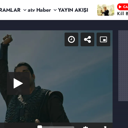
CA
RAMLAR
atv Haber
YAYIN AKIŞI
Kill 