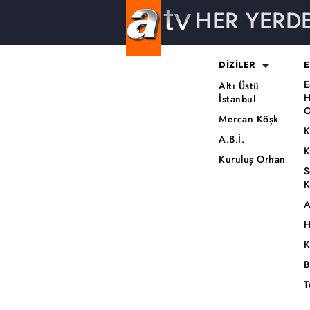
HER YERD
DİZİLER
E
E
Altı Üstü
H
İstanbul
O
Mercan Köşk
K
A.B.İ.
K
Kuruluş Orhan
S
K
A
H
K
B
T