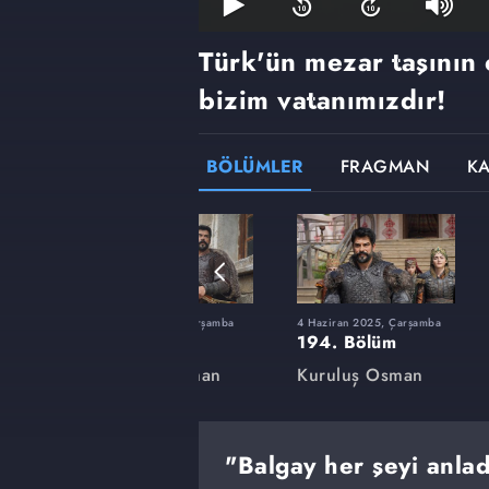
Türk'ün mezar taşının
bizim vatanımızdır!
BÖLÜMLER
FRAGMAN
K
rşamba
12 Şubat 2025, Çarşamba
4 Haziran 2025, Çarşamba
180. Bölüm
194. Bölüm
an
Kuruluş Osman
Kuruluş Osman
"Balgay her şeyi anlad