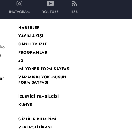
INSTAGRAM
YOUTUBE
RSS
HABERLER
I
YAYIN AKIŞI
CANLI TV İZLE
dro
PROGRAMLAR
k
a2
MİLYONER FORM SAYFASI
o
VAR MISIN YOK MUSUN
han
FORM SAYFASI
İZLEYİCİ TEMSİLCİSİ
KÜNYE
GİZLİLİK BİLDİRİMİ
VERİ POLİTİKASI