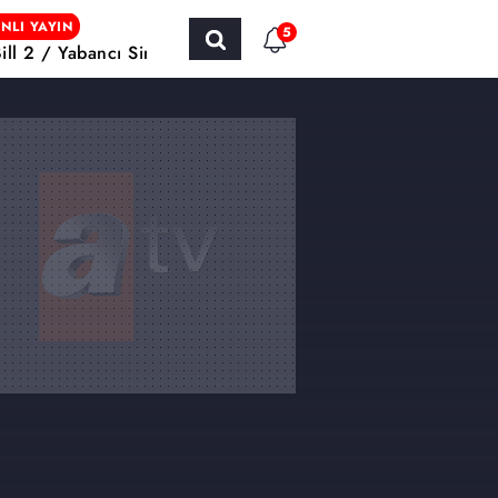
NLI YAYIN
5
Bill 2 / Yabancı Sinema