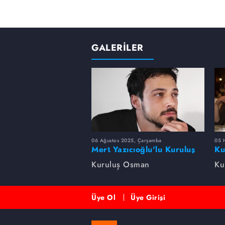
GALERİLER
06 Ağustos 2025, Çarşamba
05 
Mert Yazıcıoğlu'lu Kuruluş
Ku
dizisinin oyuncu kadrosunda
bi
Kuruluş Osman
Ku
kimler var?
Üye Ol
Üye Girişi