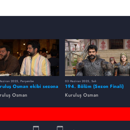
Haziran 2025, Perşembe
03 Haziran 2025, Salı
ruluş Osman ekibi sezona
194. Bölüm (Sezon Finali)
rlikte veda etti
Foto Galeri
ruluş Osman
Kuruluş Osman