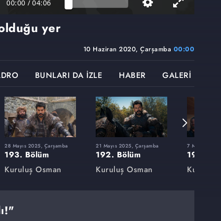
00:00
/
04:06
 olduğu yer
10 Haziran 2020, Çarşamba
00:00
ADRO
BUNLARI DA İZLE
HABER
GALERİ
28 Mayıs 2025, Çarşamba
21 Mayıs 2025, Çarşamba
7 Mayıs 2025
193. Bölüm
192. Bölüm
191. Bö
Kuruluş Osman
Kuruluş Osman
Kuruluş
ı!"