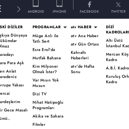
E
ANDROID
iPHONE
FACEBOOK
TWITTER
SKİ DİZİLER
PROGRAMLAR
atv HABER
DİZİ
KADROLAR
şkıya Dünyaya
Müge Anlı ile
atv Ana Haber
Altı Üstü
ükümdar
Tatlı Sert
atv Gün Ortası
İstanbul Ka
lmaz
Esra Erol'da
Kahvaltı
Mercan Köş
aradayı
Mutfak Bahane
Haberleri
Kadro
ara Para Aşk
Kim Milyoner
atv'de Hafta
A.B.İ. Kadr
en Anlat
Olmak İster?
Sonu
Kuruluş Or
aradeniz
Var Mısın Yok
Kadro
vrupa Yakası
Musun
ercai
Dizi TV
ardeşlerim
Nihat Hatipoğlu
Programları
ir Gece Masalı
Akika ve Sahara
ümü..
Filmler