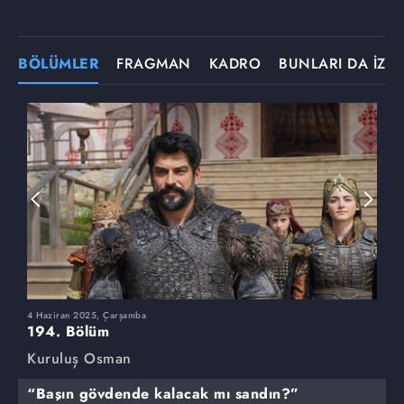
BÖLÜMLER
FRAGMAN
KADRO
BUNLARI DA İZLE
4 Haziran 2025, Çarşamba
2
194. Bölüm
1
Kuruluş Osman
K
“Başın gövdende kalacak mı sandın?”