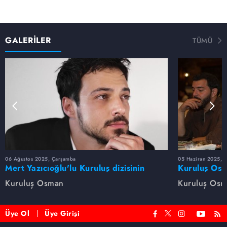
GALERİLER
TÜMÜ
06 Ağustos 2025, Çarşamba
05 Haziran 2025, 
Mert Yazıcıoğlu'lu Kuruluş dizisinin
Kuruluş Osm
oyuncu kadrosunda kimler var?
veda etti
Kuruluş Osman
Kuruluş Os
Üye Ol
Üye Girişi