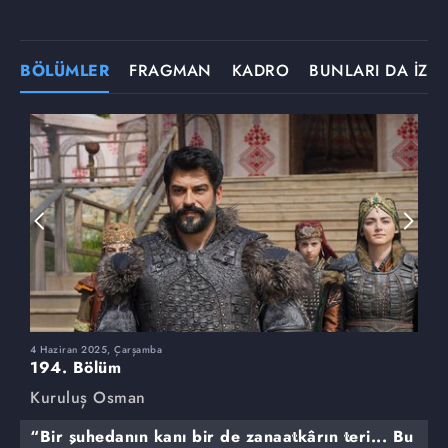
BÖLÜMLER
FRAGMAN
KADRO
BUNLARI DA İZLE
4 Haziran 2025, Çarşamba
2
194. Bölüm
1
Kuruluş Osman
K
“Bir şuhedanın kanı bir de zanaatkârın teri... Bu