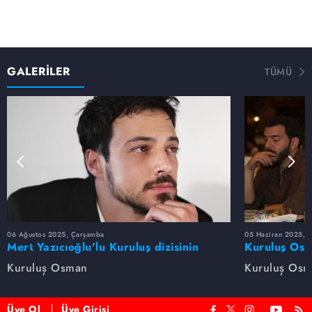
GALERİLER
TÜMÜ
06 Ağustos 2025, Çarşamba
05 Haziran 2025, 
Mert Yazıcıoğlu'lu Kuruluş dizisinin
Kuruluş Osm
oyuncu kadrosunda kimler var?
veda etti
Kuruluş Osman
Kuruluş Os
Üye Ol
Üye Girişi