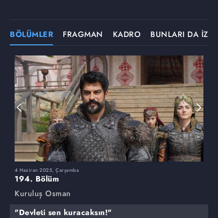
BÖLÜMLER
FRAGMAN
KADRO
BUNLARI DA İZLE
4 Haziran 2025, Çarşamba
2
194. Bölüm
1
Kuruluş Osman
K
"Devleti sen kuracaksın!"