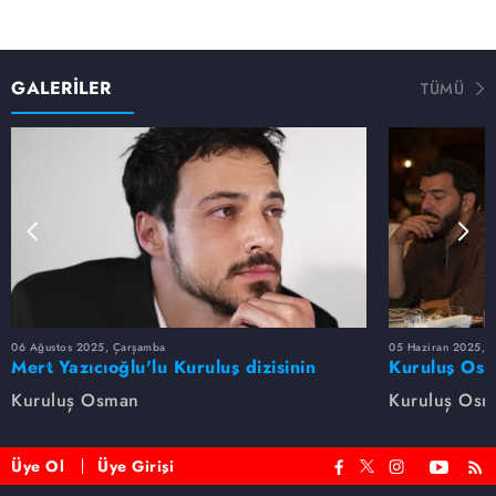
GALERİLER
TÜMÜ
06 Ağustos 2025, Çarşamba
05 Haziran 2025, 
Mert Yazıcıoğlu'lu Kuruluş dizisinin
Kuruluş Osm
oyuncu kadrosunda kimler var?
veda etti
Kuruluş Osman
Kuruluş Os
Üye Ol
Üye Girişi