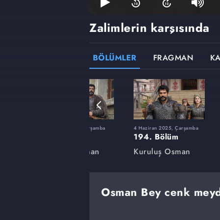
Zalimlerin karşısında
BÖLÜMLER
FRAGMAN
K
rşamba
12 Şubat 2025, Çarşamba
4 Haziran 2025, Çarşamba
180. Bölüm
194. Bölüm
an
Kuruluş Osman
Kuruluş Osman
Osman Bey cenk mey