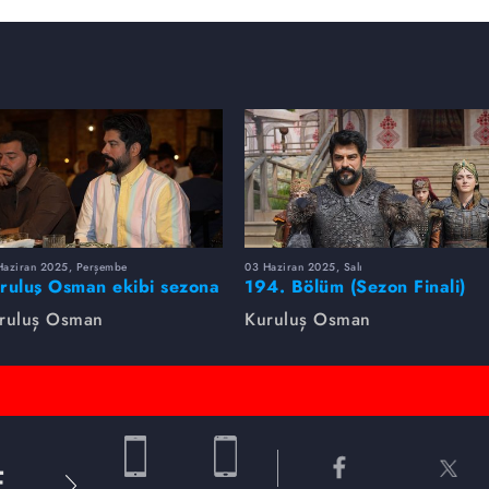
Haziran 2025, Perşembe
03 Haziran 2025, Salı
ruluş Osman ekibi sezona
194. Bölüm (Sezon Finali)
rlikte veda etti
Foto Galeri
ruluş Osman
Kuruluş Osman
E