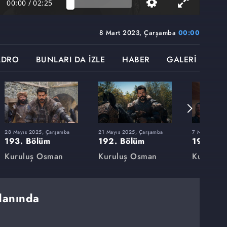
00:00
/
02:25
8 Mart 2023, Çarşamba
00:00
ADRO
BUNLARI DA İZLE
HABER
GALERİ
28 Mayıs 2025, Çarşamba
21 Mayıs 2025, Çarşamba
7 Mayıs 2025
193. Bölüm
192. Bölüm
191. Bö
Kuruluş Osman
Kuruluş Osman
Kuruluş
danında