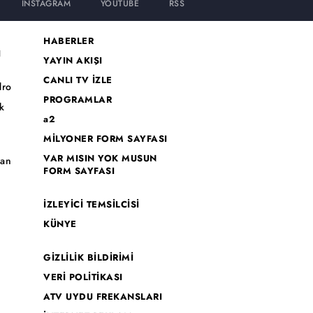
INSTAGRAM
YOUTUBE
RSS
HABERLER
I
YAYIN AKIŞI
CANLI TV İZLE
dro
PROGRAMLAR
k
a2
MİLYONER FORM SAYFASI
o
VAR MISIN YOK MUSUN
han
FORM SAYFASI
İZLEYİCİ TEMSİLCİSİ
KÜNYE
GİZLİLİK BİLDİRİMİ
VERİ POLİTİKASI
ATV UYDU FREKANSLARI