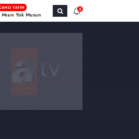
CANLI YAYIN
5
r Mısın Yok Musun