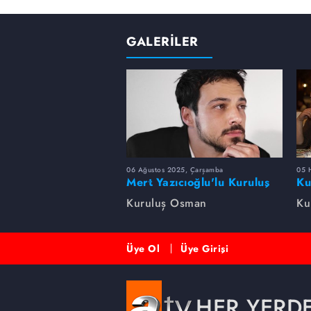
GALERİLER
06 Ağustos 2025, Çarşamba
05 
Mert Yazıcıoğlu'lu Kuruluş
Ku
dizisinin oyuncu kadrosunda
bi
Kuruluş Osman
Ku
kimler var?
Üye Ol
Üye Girişi
HER YERD