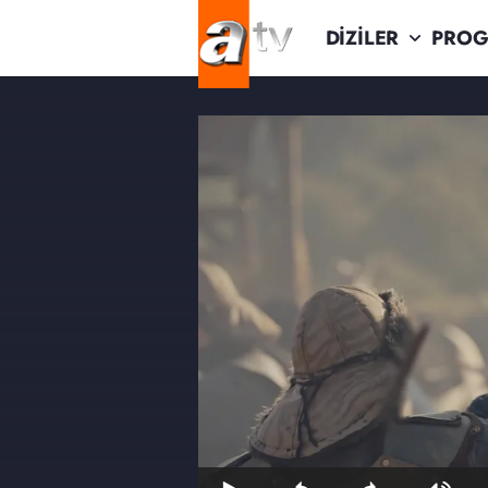
DİZİLER
PROG