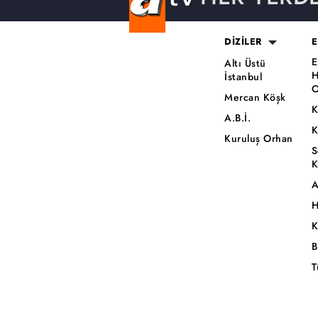
DİZİLER
E
E
Altı Üstü
H
İstanbul
O
Mercan Köşk
K
A.B.İ.
K
Kuruluş Orhan
S
K
A
H
K
B
T