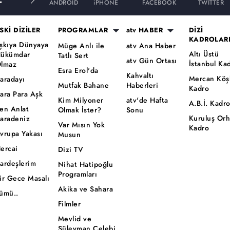
ANDROID
iPHONE
FACEBOOK
TWITTER
SKİ DİZİLER
PROGRAMLAR
atv HABER
DİZİ
KADROLAR
şkıya Dünyaya
Müge Anlı ile
atv Ana Haber
Altı Üstü
ükümdar
Tatlı Sert
atv Gün Ortası
İstanbul Ka
lmaz
Esra Erol'da
Kahvaltı
Mercan Köş
aradayı
Mutfak Bahane
Haberleri
Kadro
ara Para Aşk
Kim Milyoner
atv'de Hafta
A.B.İ. Kadr
en Anlat
Olmak İster?
Sonu
Kuruluş Or
aradeniz
Var Mısın Yok
Kadro
vrupa Yakası
Musun
ercai
Dizi TV
ardeşlerim
Nihat Hatipoğlu
Programları
ir Gece Masalı
Akika ve Sahara
ümü..
Filmler
Mevlid ve
Süleyman Çelebi