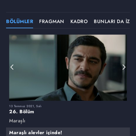
BÖLÜMLER
FRAGMAN
KADRO
BUNLARI DA İZLE
13 Temmuz 2021, Salı
6
26. Bölüm
2
Maraşlı
M
Maraşlı alevler içinde!