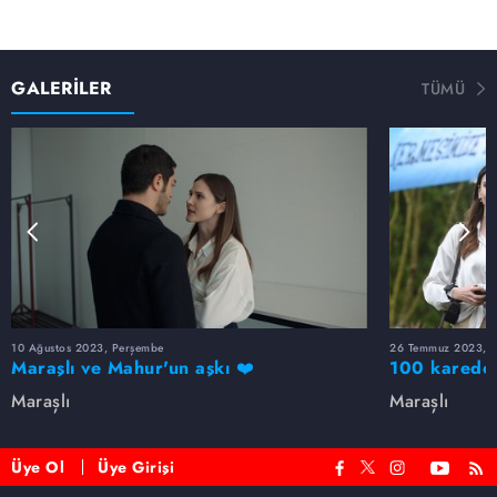
GALERİLER
TÜMÜ
10 Ağustos 2023, Perşembe
26 Temmuz 2023, 
Maraşlı ve Mahur'un aşkı ❤️
100 karede 
Maraşlı
Maraşlı
Üye Ol
Üye Girişi