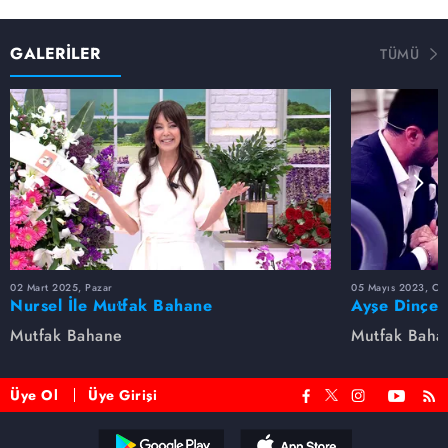
GALERİLER
TÜMÜ
02 Mart 2025, Pazar
05 Mayıs 2023, Cu
Nursel İle Mutfak Bahane
Ayşe Dinçer
dolu anlar...
Mutfak Bahane
Mutfak Baha
Üye Ol
Üye Girişi