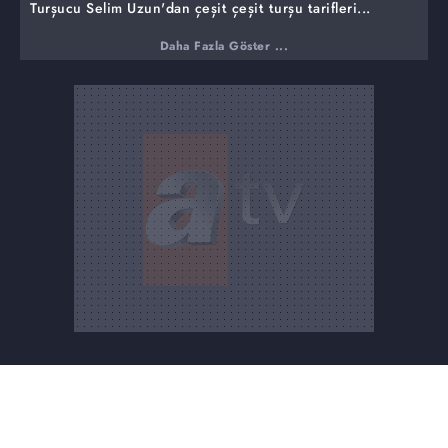
Turşucu Selim Uzun'dan çeşit çeşit turşu tarifleri...
Murat'tan şok açıklama!
Daha Fazla Göster ...
Mutfak'ta panik! Gül anne fenalaştı!
2 çeyrek altını kim alacak?