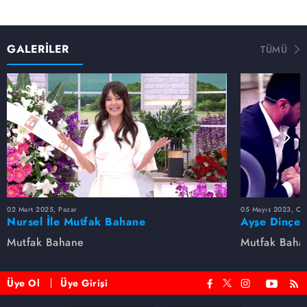
GALERİLER
TÜMÜ
02 Mart 2025, Pazar
05 Mayıs 2023, Cu
Nursel İle Mutfak Bahane
Ayşe Dinçer
dolu anlar...
Mutfak Bahane
Mutfak Baha
Üye Ol
Üye Girişi