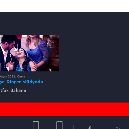
Mayıs 2023, Cuma
şe Dinçer stüdyoda
yıldı! Korku dolu anlar...
tfak Bahane