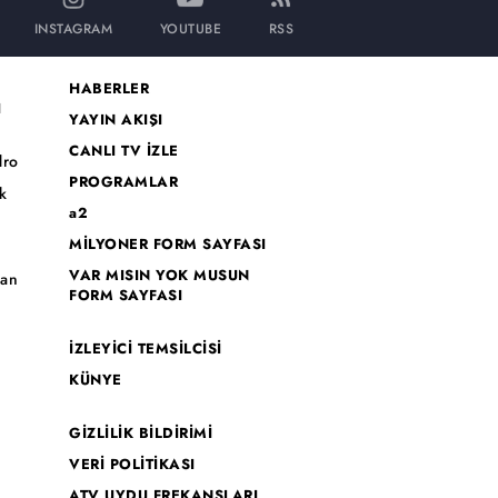
INSTAGRAM
YOUTUBE
RSS
HABERLER
I
YAYIN AKIŞI
CANLI TV İZLE
dro
PROGRAMLAR
k
a2
MİLYONER FORM SAYFASI
o
VAR MISIN YOK MUSUN
han
FORM SAYFASI
İZLEYİCİ TEMSİLCİSİ
KÜNYE
GİZLİLİK BİLDİRİMİ
VERİ POLİTİKASI
ATV UYDU FREKANSLARI