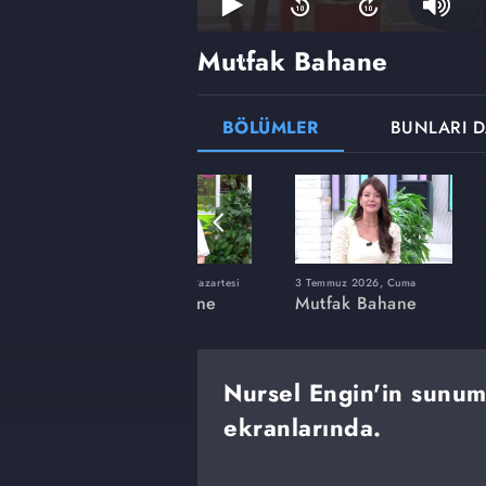
Mutfak Bahane
BÖLÜMLER
BUNLARI D
lı
15 Haziran 2026, Pazartesi
3 Temmuz 2026, Cuma
ne
Mutfak Bahane
Mutfak Bahane
Nursel Engin'in sunu
ekranlarında.