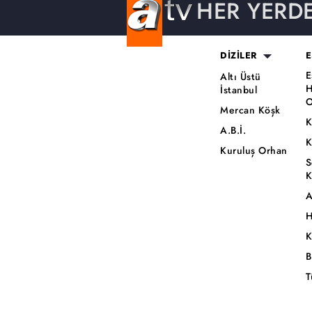
HER YERD
DİZİLER
E
E
Altı Üstü
H
İstanbul
O
Mercan Köşk
K
A.B.İ.
K
Kuruluş Orhan
S
K
A
H
K
B
T