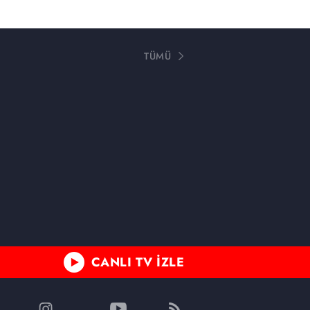
TÜMÜ
CANLI TV İZLE