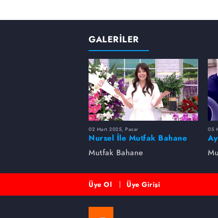
GALERİLER
02 Mart 2025, Pazar
05 
Nursel İle Mutfak Bahane
Ay
ba
Mutfak Bahane
Mu
Üye Ol
Üye Girişi