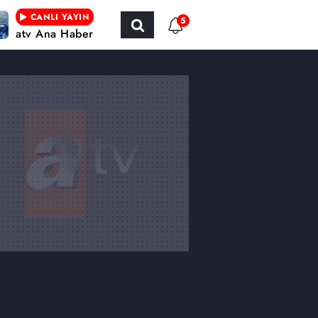
CANLI YAYIN
5
atv Ana Haber