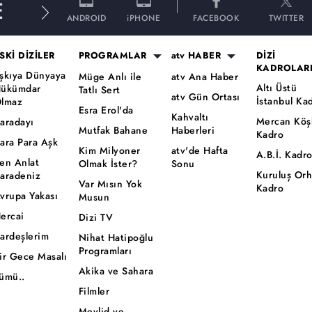
E
ANDROID
iPHONE
FACEBOOK
TWITTER
SKİ DİZİLER
PROGRAMLAR
atv HABER
DİZİ
KADROLAR
şkıya Dünyaya
Müge Anlı ile
atv Ana Haber
Altı Üstü
ükümdar
Tatlı Sert
atv Gün Ortası
İstanbul Ka
lmaz
Esra Erol'da
Kahvaltı
Mercan Köş
aradayı
Mutfak Bahane
Haberleri
Kadro
ara Para Aşk
Kim Milyoner
atv'de Hafta
A.B.İ. Kadr
en Anlat
Olmak İster?
Sonu
Kuruluş Or
aradeniz
Var Mısın Yok
Kadro
vrupa Yakası
Musun
ercai
Dizi TV
ardeşlerim
Nihat Hatipoğlu
Programları
ir Gece Masalı
Akika ve Sahara
ümü..
Filmler
Mevlid ve