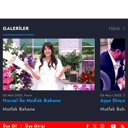
GALERİLER
TÜMÜ
02 Mart 2025, Pazar
05 Mayıs 2023, Cu
Nursel İle Mutfak Bahane
Ayşe Dinçer
dolu anlar...
Mutfak Bahane
Mutfak Baha
Üye Ol
Üye Girişi