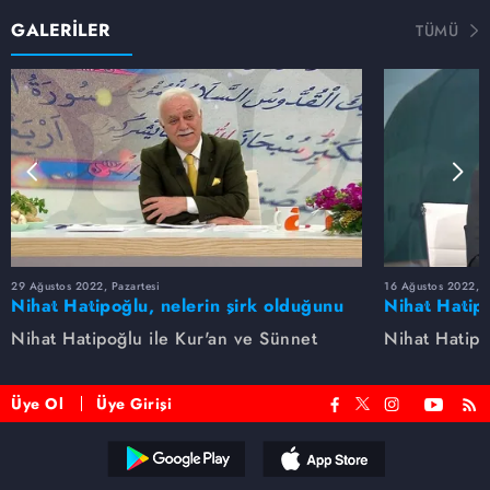
GALERİLER
TÜMÜ
29 Ağustos 2022, Pazartesi
16 Ağustos 2022, S
Nihat Hatipoğlu, nelerin şirk olduğunu
Nihat Hatipo
anlatıyor...
anlatıyor...
Nihat Hatipoğlu ile Kur'an ve Sünnet
Nihat Hatipo
Üye Ol
Üye Girişi
Reddet