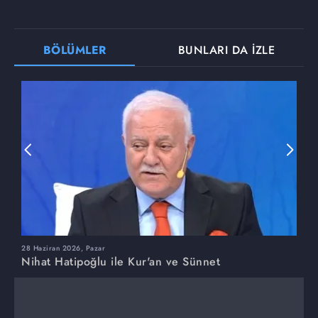
BÖLÜMLER
BUNLARI DA İZLE
28 Haziran 2026, Pazar
2
Nihat Hatipoğlu ile Kur'an ve Sünnet
N