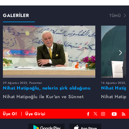
GALERİLER
TÜMÜ
29 Ağustos 2022, Pazartesi
16 Ağustos 2022, S
Nihat Hatipoğlu, nelerin şirk olduğunu
Nihat Hatipo
anlatıyor...
anlatıyor...
Nihat Hatipoğlu ile Kur'an ve Sünnet
Nihat Hatipo
Üye Ol
Üye Girişi