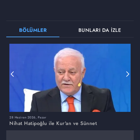
BÖLÜMLER
BUNLARI DA İZLE
28 Haziran 2026, Pazar
2
Nihat Hatipoğlu ile Kur'an ve Sünnet
N