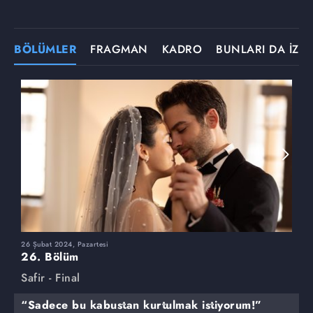
BÖLÜMLER
FRAGMAN
KADRO
BUNLARI DA İZLE
26 Şubat 2024, Pazartesi
1
26. Bölüm
2
Safir - Final
S
“Sadece bu kabustan kurtulmak istiyorum!”