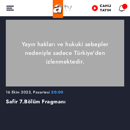
CANLI
YAYIN
Yayın hakları ve hukuki sebepler
nedeniyle sadece Türkiye'den
izlenmektedir.
16 Ekim 2023, Pazartesi
20:00
Safir
7.Bölüm Fragmanı