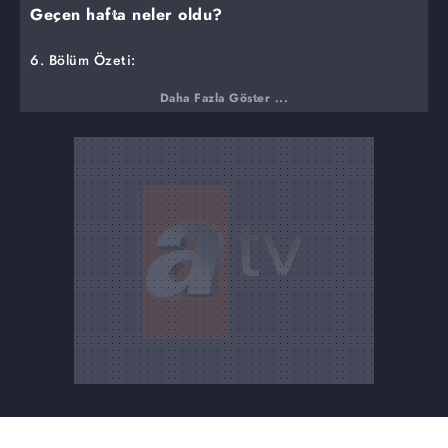
Geçen hafta neler oldu?
6. Bölüm Özeti:
Ateş, Feraye'yi bıraktığı zor durumdan ötürü Yaman'a
Daha Fazla Göster ...
kızıp, Feraye'nin yanında durur. O bilmesi gereken her
şeyi zaten biliyordur. Ve Yaman'a rağmen kına
gerçekleşir. Kına gecesinin sonunda Bade, Feraye'yle
Ateş'in konuşmalarını duyar ve bebek mevzusunu
öğrenir. Ateş, Bade'nin duyduğunu son anda fark eder.
Şimdi ne olacaktır? Bu büyük sırra ortak olan Bade ne
yapacaktır? Yaman'ın psikolojik şiddetine dayanamaz hale
gelen Feraye kınadan sonra bir de Gülfem'in ezici
konuşmasına maruz kalınca kaçıp kurtulmak ister ama
nasıl yapacağını bilmiyordur. Hazal bir çözüm yolu bulur.
Feraye herkesi ve her şeyi arkasında bırakıp gidebilecek
midir?