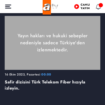
CANLI
YAYIN
Yayın hakları ve hukuki sebepler
nedeniyle sadece Türkiye'den
izlenmektedir.
16 Ekim 2023, Pazartesi
00:00
Safir dizisini Türk Telekom Fiber hızıyla
izleyin.