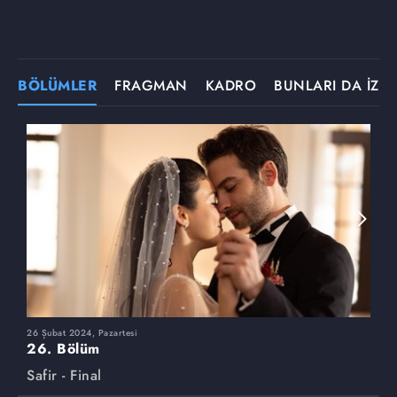
BÖLÜMLER
FRAGMAN
KADRO
BUNLARI DA İZLE
26 Şubat 2024, Pazartesi
1
26. Bölüm
2
Safir - Final
S