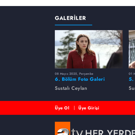
GALERİLER
08 Mayıs 2025, Perşembe
01 
6. Bölüm Foto Galeri
5.
Sustalı Ceylan
Su
Üye Ol
Üye Girişi
HER YERD