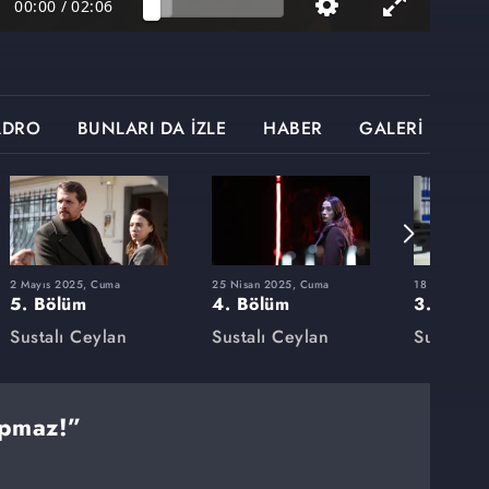
00:00
/
02:06
ADRO
BUNLARI DA İZLE
HABER
GALERİ
2 Mayıs 2025, Cuma
25 Nisan 2025, Cuma
18 Nisan 202
5. Bölüm
4. Bölüm
3. Bölü
Sustalı Ceylan
Sustalı Ceylan
Sustalı C
apmaz!”