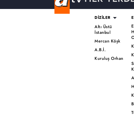
DİZİLER
E
E
Altı Üstü
H
İstanbul
O
Mercan Köşk
K
A.B.İ.
K
Kuruluş Orhan
S
K
A
H
K
B
T