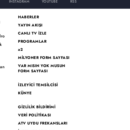
INSTAGRAM
YOUTUBE
RSS
HABERLER
I
YAYIN AKIŞI
CANLI TV İZLE
dro
PROGRAMLAR
k
a2
MİLYONER FORM SAYFASI
o
VAR MISIN YOK MUSUN
han
FORM SAYFASI
İZLEYİCİ TEMSİLCİSİ
KÜNYE
GİZLİLİK BİLDİRİMİ
VERİ POLİTİKASI
ATV UYDU FREKANSLARI