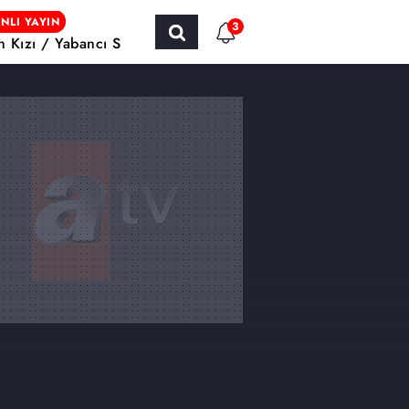
NLI YAYIN
3
ın Kızı / Yabancı Sinema