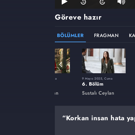
Göreve hazır
BÖLÜMLER
FRAGMAN
K
ma
4 Nisan 2025, Cuma
9 Mayıs 2025, Cuma
1. Bölüm
6. Bölüm
an
Sustalı Ceylan
Sustalı Ceylan
“Korkan insan hata y