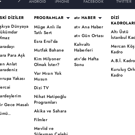
ANDROID
iPHONE
FACEBOOK
TWITTER
SKİ DİZİLER
PROGRAMLAR
atv HABER
DİZİ
KADROLAR
şkıya Dünyaya
Müge Anlı ile
atv Ana Haber
Altı Üstü
ükümdar
Tatlı Sert
atv Gün Ortası
İstanbul Ka
lmaz
Esra Erol'da
Kahvaltı
Mercan Köş
aradayı
Mutfak Bahane
Haberleri
Kadro
ara Para Aşk
Kim Milyoner
atv'de Hafta
A.B.İ. Kadr
en Anlat
Olmak İster?
Sonu
Kuruluş Or
aradeniz
Var Mısın Yok
Kadro
vrupa Yakası
Musun
ercai
Dizi TV
ardeşlerim
Nihat Hatipoğlu
Programları
ir Gece Masalı
Akika ve Sahara
ümü..
Filmler
Mevlid ve
Süleyman Çelebi