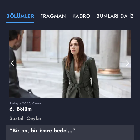
BÖLÜMLER
FRAGMAN
KADRO
BUNLARI DA İZLE
9 Mayıs 2025, Cuma
2
6. Bölüm
5
Sustalı Ceylan
S
“Bir an, bir ömre bedel…”