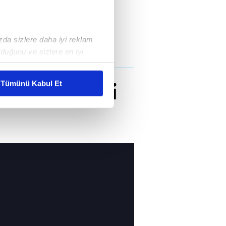
ızda sizlere daha iyi reklam
duğunu ve sizlere en iyi
liyetlerimizi karşılamak
an çekildi
Tümünü Kabul Et
ar gösterilmeyecektir."
çerezler kullanılmaktadır. Bu
u hizmetlerinin sunulması
i ve sizlere yönelik
nılacaktır.
kin detaylı bilgi için Ayarlar
ak ve sitemizde ilgili