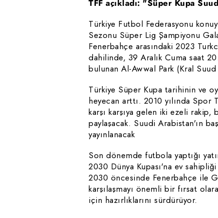
TFF açıkladı: "Süper Kupa Suud
Türkiye Futbol Federasyonu konuyla
Sezonu Süper Lig Şampiyonu Galat
Fenerbahçe arasındaki 2023 Turkce
dahilinde, 39 Aralık Cuma saat 20
bulunan Al-Awwal Park (Kral Suud 
Türkiye Süper Kupa tarihinin ve oy
heyecan arttı. 2010 yılında Spor
karşı karşıya gelen iki ezeli rakip,
paylaşacak. Suudi Arabistan'ın ba
yayınlanacak
Son dönemde futbola yaptığı yatır
2030 Dünya Kupası'na ev sahipliği
2030 öncesinde Fenerbahçe ile Ga
karşılaşmayı önemli bir fırsat ola
için hazırlıklarını sürdürüyor.