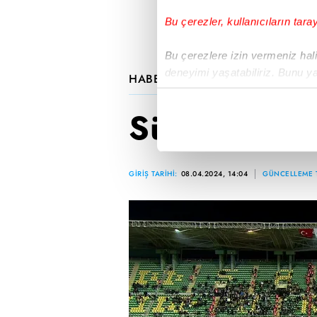
Bu çerezler, kullanıcıların tara
Bu çerezlere izin vermeniz halin
deneyimi yaşatabiliriz. Bunu y
HABERLER
Süper Kupa'da F
içerikleri sunabilmek adına el
noktasında tek gelir kalemimiz 
Süper Kupa'
Her halükârda, kullanıcılar, bu 
Sizlere daha iyi bir hizmet sun
GİRİŞ TARİHİ:
08.04.2024, 14:04
GÜNCELLEME T
çerezler vasıtasıyla çeşitli kiş
amacıyla kullanılmaktadır. Diğer
reklam/pazarlama faaliyetlerinin
Çerezlere ilişkin tercihlerinizi 
butonuna tıklayabilir,
Çerez Bi
6698 sayılı Kişisel Verilerin 