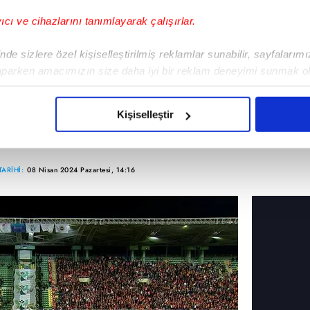
yıcı ve cihazlarını tanımlayarak çalışırlar.
de sizlere özel kişiselleştirilmiş reklamlar sunabilir, sayfalarım
aparken amacımızın size daha iyi bir reklam deneyimi sunmak ol
enerbahçe sahadan çekildi
imizden gelen çabayı gösterdiğimizi ve bu noktada, reklamların ma
olduğunu sizlere hatırlatmak isteriz.
da Fenerbahçe sahad
Kişiselleştir
çerezlere izin vermedikleri takdirde, kullanıcılara hedefli reklaml
abilmek için İnternet Sitemizde kendimize ve üçüncü kişilere ait 
ARİHİ:
08 Nisan 2024 Pazartesi, 14:16
isel verileriniz işlenmekte olup gerekli olan çerezler bilgi toplum
 çerezler, sitemizin daha işlevsel kılınması ve kişiselleştirilmes
 yapılması, amaçlarıyla sınırlı olarak açık rızanız dahilinde kulla
aşağıda yer alan panel vasıtasıyla belirleyebilirsiniz. Çerezlere iliş
lgilendirme Metnimizi
ziyaret edebilirsiniz.
Korunması Kanunu uyarınca hazırlanmış Aydınlatma Metnimizi okum