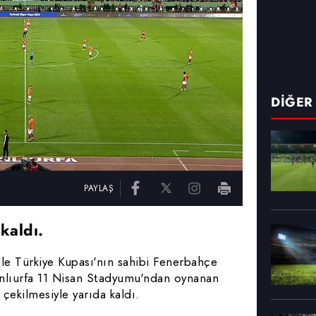
 çerezlerle ilgili bilgi almak için lütfen
tıklayınız
.
DİĞER
PAYLAŞ
kaldı.
le Türkiye Kupası'nın sahibi Fenerbahçe
Şanlıurfa 11 Nisan Stadyumu'ndan oynanan
çekilmesiyle yarıda kaldı.