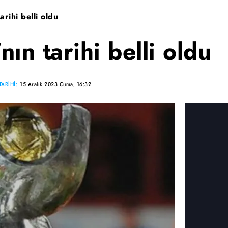
rihi belli oldu
ın tarihi belli oldu
ARİHİ:
15 Aralık 2023 Cuma, 16:32