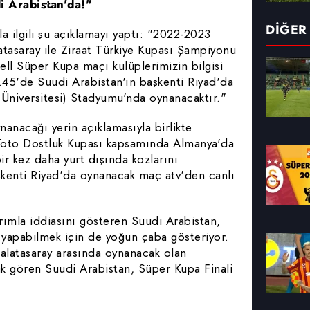
i Arabistan'da!"
DİĞER
 ilgili şu açıklamayı yaptı: "2022-2023
asaray ile Ziraat Türkiye Kupası Şampiyonu
ll Süper Kupa maçı kulüplerimizin bilgisi
.45'de Suudi Arabistan'ın başkenti Riyad'da
Üniversitesi) Stadyumu'nda oynanacaktır."
nanacağı yerin açıklamasıyla birlikte
 Toto Dostluk Kupası kapsamında Almanya'da
 bir kez daha yurt dışında kozlarını
şkenti Riyad'da oynanacak maç atv'den canlı
ımla iddiasını gösteren Suudi Arabistan,
 yapabilmek için de yoğun çaba gösteriyor.
latasaray arasında oynanacak olan
rak gören Suudi Arabistan, Süper Kupa Finali