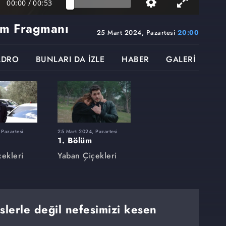
00:00
/
00:53
üm Fragmanı
25 Mart 2024, Pazartesi
20:00
ADRO
BUNLARI DA İZLE
HABER
GALERİ
 Pazartesi
25 Mart 2024, Pazartesi
1. Bölüm
ekleri
Yaban Çiçekleri
slerle değil nefesimizi kesen