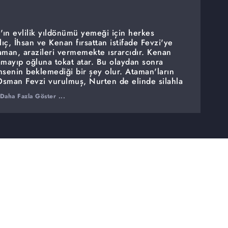
n evlilik yıldönümü yemeği için herkes
lıç, İhsan ve Kenan fırsattan istifade Fevzi'ye
aman, arazileri vermemekte ısrarcıdır. Kenan
amayıp oğluna tokat atar. Bu olaydan sonra
msenin beklemediği bir şey olur. Ataman'ların
 Osman Fevzi vurulmuş, Nurten de elinde silahla
nan ne olduğunu anlamaya çalışırken kız kardeşi
Daha Fazla Göster ...
şünür. Bu konuda Kılıç ona yardım eder.
la tekrar karşı karşıya gelir.