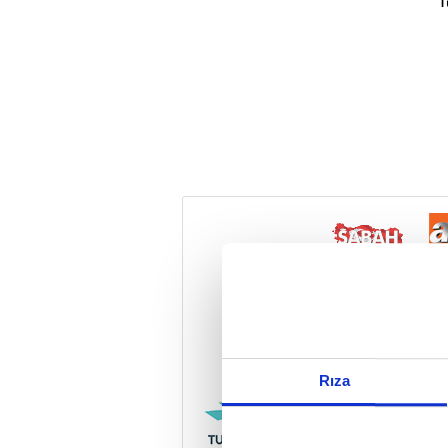
T
Reddet
Rıza