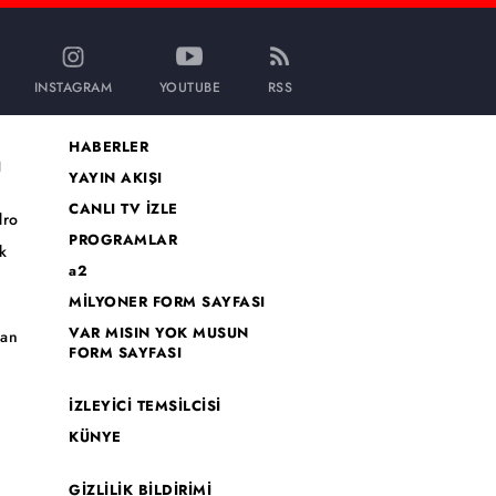
INSTAGRAM
YOUTUBE
RSS
HABERLER
I
YAYIN AKIŞI
CANLI TV İZLE
dro
PROGRAMLAR
k
a2
MİLYONER FORM SAYFASI
o
VAR MISIN YOK MUSUN
han
FORM SAYFASI
İZLEYİCİ TEMSİLCİSİ
KÜNYE
GİZLİLİK BİLDİRİMİ