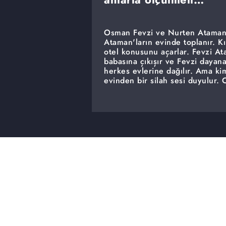
Osman Fevzi ve Nurten Ataman'ı
Ataman'ların evinde toplanır. Kı
otel konusunu açarlar. Fevzi At
babasına çıkışır ve Fevzi dayan
herkes evlerine dağılır. Ama ki
evinden bir silah sesi duyulur.
başında bekler vaziyettedir. Ke
Ela'ya da nasıl anlatacağını dü
Böylelikle yıllar sonra Kılıç ve E