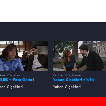
Nisan 2024, Cuma
01 Nisan 2024, Pazartesi
 Bölüm Foto Galeri
Yaban Çiçekleri'nin ilk
bölümünde neler yaşandı?
ban Çiçekleri
Yaban Çiçekleri