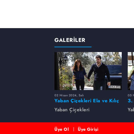
GALERİLER
02 Nisan 2024, Salı
05 
Yaban Çiçekleri Ela ve Kılıç
3.
arasında neler yaşanacak?
Yaban Çiçekleri
Ya
Üye Ol
Üye Girişi