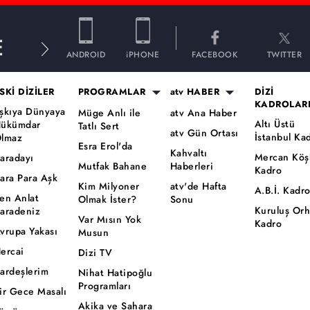
E
ANDROID
iPHONE
FACEBOOK
TWITTER
SKİ DİZİLER
PROGRAMLAR
atv HABER
DİZİ
KADROLAR
şkıya Dünyaya
Müge Anlı ile
atv Ana Haber
Altı Üstü
ükümdar
Tatlı Sert
atv Gün Ortası
İstanbul Ka
lmaz
Esra Erol'da
Kahvaltı
Mercan Köş
aradayı
Mutfak Bahane
Haberleri
Kadro
ara Para Aşk
Kim Milyoner
atv'de Hafta
A.B.İ. Kadr
en Anlat
Olmak İster?
Sonu
Kuruluş Or
aradeniz
Var Mısın Yok
Kadro
vrupa Yakası
Musun
ercai
Dizi TV
ardeşlerim
Nihat Hatipoğlu
Programları
ir Gece Masalı
Akika ve Sahara