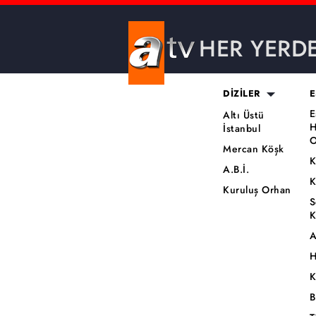
HER YERD
DİZİLER
E
E
Altı Üstü
H
İstanbul
O
Mercan Köşk
K
A.B.İ.
K
Kuruluş Orhan
S
K
A
H
K
B