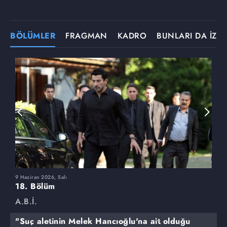
BÖLÜMLER
FRAGMAN
KADRO
BUNLARI DA İZLE
9 Haziran 2026, Salı
2
18. Bölüm
1
A.B.İ.
A
"Suç aletinin Melek Hancıoğlu'na ait olduğu