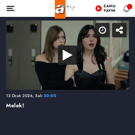
CANLI
YAYIN
13 Ocak 2026, Salı
20:00
Melek!