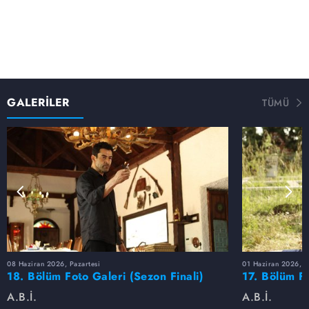
GALERİLER
TÜMÜ
08 Haziran 2026, Pazartesi
01 Haziran 2026, P
18. Bölüm Foto Galeri (Sezon Finali)
17. Bölüm F
A.B.İ.
A.B.İ.