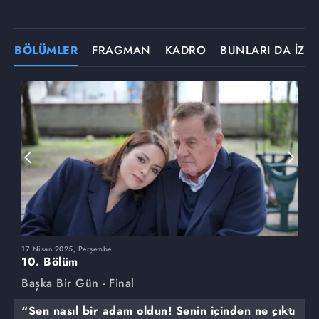
BÖLÜMLER
FRAGMAN
KADRO
BUNLARI DA İZLE
17 Nisan 2025, Perşembe
2
10. Bölüm
9
Başka Bir Gün - Final
B
“Sen nasıl bir adam oldun! Senin içinden ne çıktı