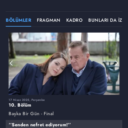
BÖLÜMLER
FRAGMAN
KADRO
BUNLARI DA İZLE
17 Nisan 2025, Perşembe
2
10. Bölüm
9
Başka Bir Gün - Final
B
‘’Senden nefret ediyorum!’’