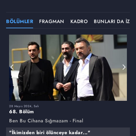
BÖLÜMLER
FRAGMAN
KADRO
BUNLARI DA İZLE
28 Mayıs 2024, Salı
2
68. Bölüm
6
Ben Bu Cihana Sığmazam - Final
B
"İkimizden biri ölünceye kadar..."