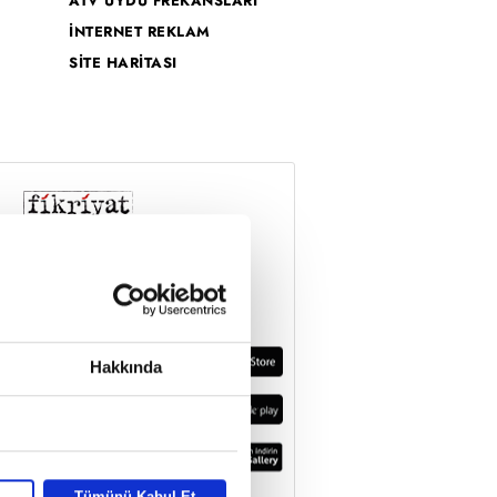
ATV UYDU FREKANSLARI
İNTERNET REKLAM
SİTE HARİTASI
Hakkında
Tümünü Kabul Et