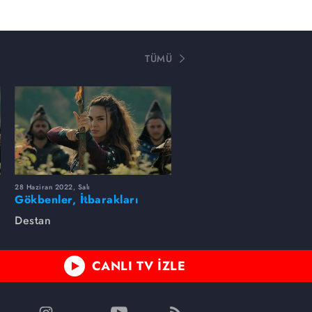
TÜMÜ
28 Haziran 2022, Salı
Gökbenler, İtbarakları
yenerek Batı Gök
Destan
Kağanlığını geri aldı!
CANLI TV İZLE