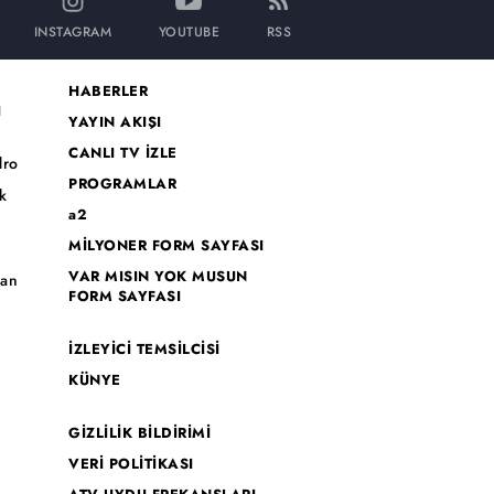
INSTAGRAM
YOUTUBE
RSS
HABERLER
I
YAYIN AKIŞI
CANLI TV İZLE
dro
PROGRAMLAR
k
a2
MİLYONER FORM SAYFASI
o
VAR MISIN YOK MUSUN
han
FORM SAYFASI
İZLEYİCİ TEMSİLCİSİ
KÜNYE
GİZLİLİK BİLDİRİMİ
VERİ POLİTİKASI