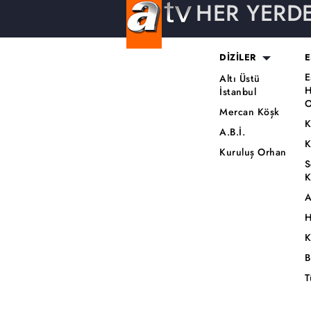
HER YERD
DİZİLER
E
E
Altı Üstü
H
İstanbul
O
Mercan Köşk
K
A.B.İ.
K
Kuruluş Orhan
S
K
A
H
K
B
T