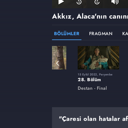
Akkız, Alaca'nın canını
BÖLÜMLER
FRAGMAN
K
8 Mart 2022, Salı
15 Eylül 2022, Perşembe
14. Bölüm
28. Bölüm
Destan
Destan - Final
"Çaresi olan hatalar af