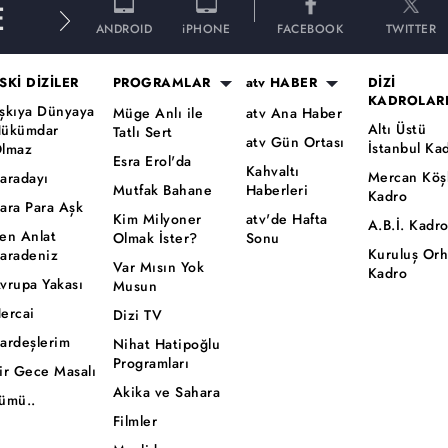
E
ANDROID
iPHONE
FACEBOOK
TWITTER
SKİ DİZİLER
PROGRAMLAR
atv HABER
DİZİ
KADROLAR
şkıya Dünyaya
Müge Anlı ile
atv Ana Haber
Altı Üstü
ükümdar
Tatlı Sert
atv Gün Ortası
İstanbul Ka
lmaz
Esra Erol'da
Kahvaltı
Mercan Köş
aradayı
Mutfak Bahane
Haberleri
Kadro
ara Para Aşk
Kim Milyoner
atv'de Hafta
A.B.İ. Kadr
en Anlat
Olmak İster?
Sonu
Kuruluş Or
aradeniz
Var Mısın Yok
Kadro
vrupa Yakası
Musun
ercai
Dizi TV
ardeşlerim
Nihat Hatipoğlu
Programları
ir Gece Masalı
Akika ve Sahara
ümü..
Filmler