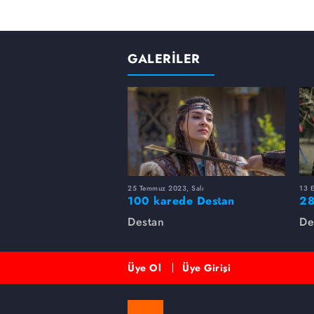
GALERİLER
25 Temmuz 2023, Salı
13 E
100 karede Destan
28
Ga
Destan
De
Üye Ol
Üye Girişi