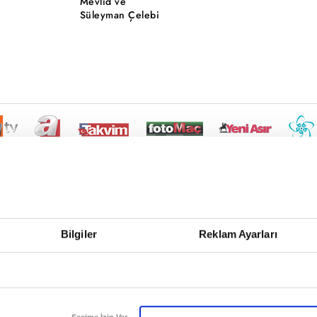
Mevlid ve
Süleyman Çelebi
Bilgiler
Reklam Ayarları
Seçime İzin Ver