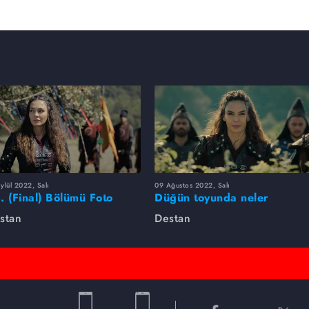
ylül 2022, Salı
09 Ağustos 2022, Salı
. (Final) Bölümü Foto
Düğün toyunda neler
leri
yaşandı?
stan
Destan