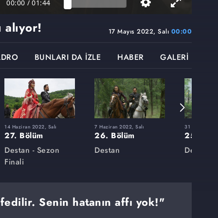
00:00
/
01:44
 alıyor!
17 Mayıs 2022, Salı
00:00
ADRO
BUNLARI DA İZLE
HABER
GALERİ
14 Haziran 2022, Salı
7 Haziran 2022, Salı
31 Mayıs 2022
27. Bölüm
26. Bölüm
25. Böl
Destan - Sezon
Destan
Destan
Finali
fedilir. Senin hatanın affı yok!"