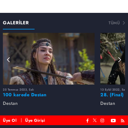
GALERİLER
TÜMÜ
25 Temmuz 2023, Salı
13 Eylül 2022, Salı
100 karede Destan
28. (Final) 
Destan
Destan
Üye Ol
Üye Girişi