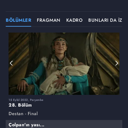
BÖLÜMLER
FRAGMAN
KADRO
BUNLARI DA İZLE
15 Eylül 2022, Perşembe
1
28. Bölüm
2
Destan - Final
D
Çolpan'ın yası...