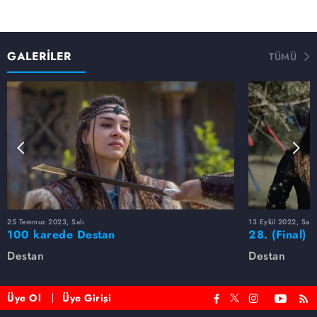
GALERİLER
TÜMÜ
25 Temmuz 2023, Salı
13 Eylül 2022, Salı
100 karede Destan
28. (Final) 
Destan
Destan
Üye Ol
Üye Girişi