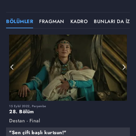
BÖLÜMLER
FRAGMAN
KADRO
BUNLARI DA İZLE
15 Eylül 2022, Perşembe
1
28. Bölüm
2
Destan - Final
D
"Sen çift başlı kurtsun!"