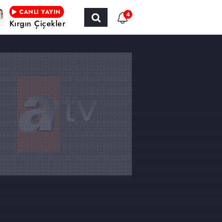
CANLI YAYIN
4
Kırgın Çiçekler