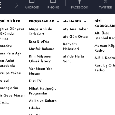
E
ANDROID
iPHONE
FACEBOOK
TWITTER
SKİ DİZİLER
PROGRAMLAR
atv HABER
DİZİ
KADROLAR
şkıya Dünyaya
Müge Anlı ile
atv Ana Haber
Altı Üstü
ükümdar
Tatlı Sert
atv Gün Ortası
İstanbul Ka
lmaz
Esra Erol'da
Kahvaltı
Mercan Köş
aradayı
Mutfak Bahane
Haberleri
Kadro
ara Para Aşk
Kim Milyoner
atv'de Hafta
A.B.İ. Kadr
en Anlat
Olmak İster?
Sonu
Kuruluş Or
aradeniz
Var Mısın Yok
Kadro
vrupa Yakası
Musun
ercai
Dizi TV
ardeşlerim
Nihat Hatipoğlu
Programları
ir Gece Masalı
Akika ve Sahara
ümü..
Filmler