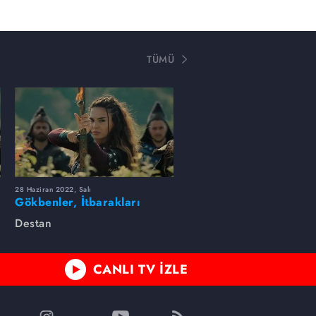
TÜMÜ
28 Haziran 2022, Salı
Gökbenler, İtbarakları
yenerek Batı Gök
Destan
Kağanlığını geri aldı!
CANLI TV İZLE