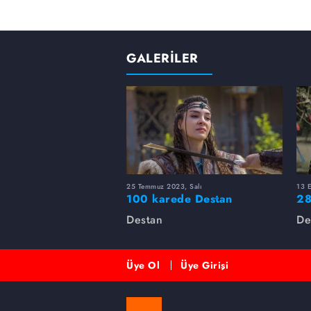
GALERİLER
25 Temmuz 2023, Salı
13 E
100 karede Destan
28
Ga
Destan
De
Üye Ol
Üye Girişi