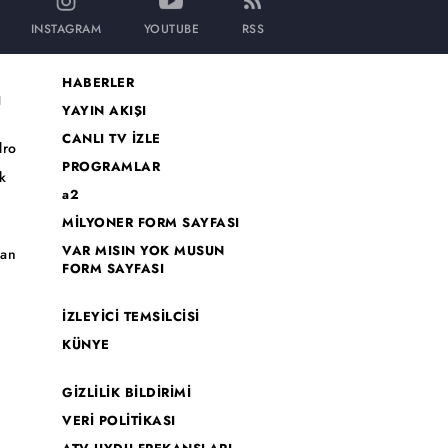
INSTAGRAM
YOUTUBE
RSS
HABERLER
I
YAYIN AKIŞI
CANLI TV İZLE
dro
PROGRAMLAR
k
a2
MİLYONER FORM SAYFASI
o
VAR MISIN YOK MUSUN
han
FORM SAYFASI
İZLEYİCİ TEMSİLCİSİ
KÜNYE
GİZLİLİK BİLDİRİMİ
VERİ POLİTİKASI