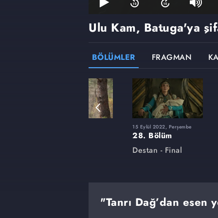
Ulu Kam, Batuga'ya şif
BÖLÜMLER
FRAGMAN
K
8 Mart 2022, Salı
15 Eylül 2022, Perşembe
14. Bölüm
28. Bölüm
Destan
Destan - Final
"Tanrı Dağ’dan esen ye