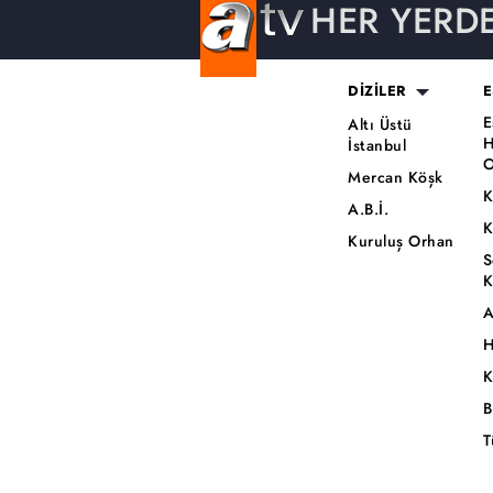
HER YERD
DİZİLER
E
E
Altı Üstü
H
İstanbul
O
Mercan Köşk
K
A.B.İ.
K
Kuruluş Orhan
S
K
A
H
K
B
T