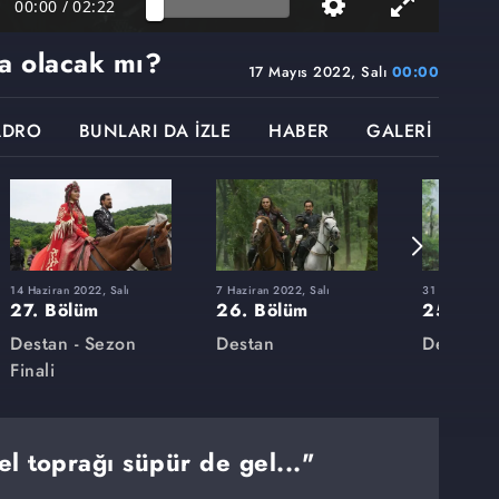
00:00
/
02:22
a olacak mı?
17 Mayıs 2022, Salı
00:00
ADRO
BUNLARI DA İZLE
HABER
GALERİ
14 Haziran 2022, Salı
7 Haziran 2022, Salı
31 Mayıs 2022
27. Bölüm
26. Bölüm
25. Böl
Destan - Sezon
Destan
Destan
Finali
l toprağı süpür de gel..."