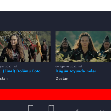
ylül 2022, Salı
09 Ağustos 2022, Salı
. (Final) Bölümü Foto
Düğün toyunda neler
leri
yaşandı?
stan
Destan