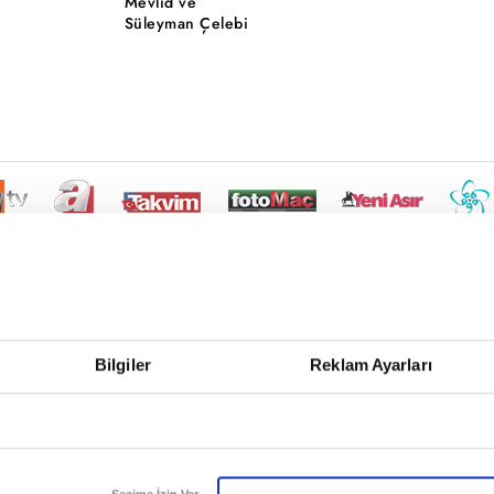
Mevlid ve
Süleyman Çelebi
Bilgiler
Reklam Ayarları
Seçime İzin Ver