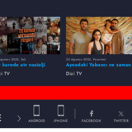
yatını Gökçe Mavuş'la birleştiren Beni
Emrah Akduman'ın en mutlu gününe ortak oldu.
ncu arkadaşları da yalnız bırakmadı. Düğünden en
ğustos 2025, Salı
25 Ağustos 2025, Pazartesi
 karede atv nostalji
Aynadaki Yabancı ne zaman
zgarı!
başlayacak?
zi TV
Dizi TV
E
ANDROID
iPHONE
FACEBOOK
TWITTER