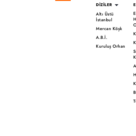
DİZİLER
E
E
Altı Üstü
H
İstanbul
O
Mercan Köşk
K
A.B.İ.
K
Kuruluş Orhan
S
K
A
H
K
B
T