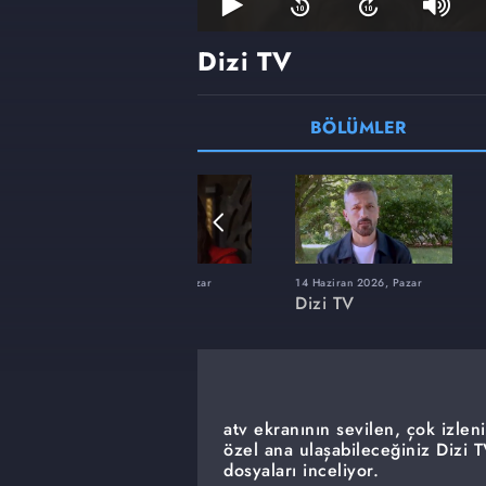
Dizi TV
BÖLÜMLER
22 Şubat 2026, Pazar
14 Haziran 2026, Pazar
Dizi TV
Dizi TV
atv ekranının sevilen, çok izleni
özel ana ulaşabileceğiniz Dizi 
dosyaları inceliyor.