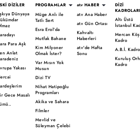
SKİ DİZİLER
PROGRAMLAR
atv HABER
DİZİ
KADROLAR
şkıya Dünyaya
Müge Anlı ile
atv Ana Haber
Altı Üstü
ükümdar
Tatlı Sert
atv Gün Ortası
İstanbul Ka
lmaz
Esra Erol'da
Kahvaltı
Mercan Köş
aradayı
Mutfak Bahane
Haberleri
Kadro
ara Para Aşk
Kim Milyoner
atv'de Hafta
A.B.İ. Kadr
en Anlat
Olmak İster?
Sonu
Kuruluş Or
aradeniz
Var Mısın Yok
Kadro
vrupa Yakası
Musun
ercai
Dizi TV
ardeşlerim
Nihat Hatipoğlu
Programları
ir Gece Masalı
Akika ve Sahara
ümü..
Filmler
Mevlid ve
Süleyman Çelebi