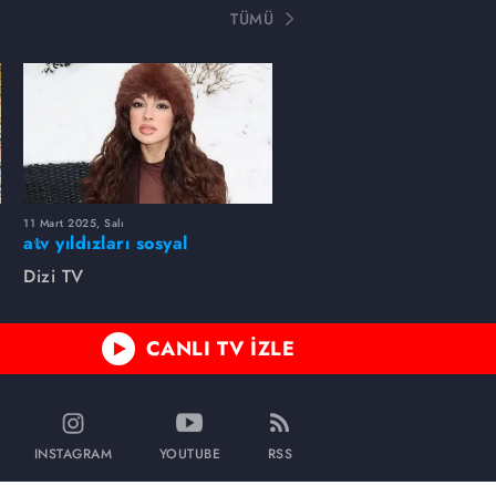
TÜMÜ
11 Mart 2025, Salı
atv yıldızları sosyal
medyada neler paylaştı?
Dizi TV
CANLI TV İZLE
INSTAGRAM
YOUTUBE
RSS