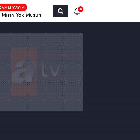
CANLI YAYIN
4
r Mısın Yok Musun