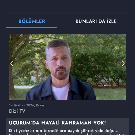
BÖLÜMLER
BUNLARI DA İZLE
14 Haziran 2026, Pazar
7
Dizi TV
D
UÇURUM’DA HAYALİ KAHRAMAN YOK!
Dizi yıldızlarının tesadüflere dayalı şöhret yolculuğu…