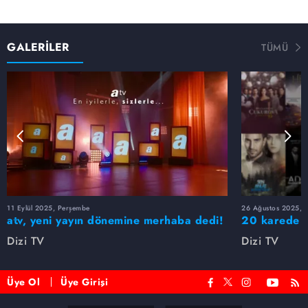
GALERİLER
TÜMÜ
11 Eylül 2025, Perşembe
26 Ağustos 2025, S
atv, yeni yayın dönemine merhaba dedi!
20 karede at
Dizi TV
Dizi TV
Üye Ol
Üye Girişi