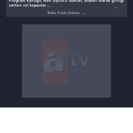
Program konuğu iken oyuncu olanlar, dublör olarak gittiği
setten rol kapanlar…
Meltem Cumbul Altın Küre'de neden sahneye çıktı? Ödül
Daha Fazla Göster ...
töreninin şıkları, rüküşleri…
Uçurum dizisi senaristi Kerem Deren: "Bu sefer hayali
kahramanlar yok, gerçek insanların, gerçek dertlerini
anlatıyoruz." dedi. Uçurum'un kamera arkası
görüntüleri…
Dizi dünyasındaki haftanın olayları, sevilen dizi müzikleri,
kısacası dizilerde ne varsa hepsi sadece DİZİ TV'de...