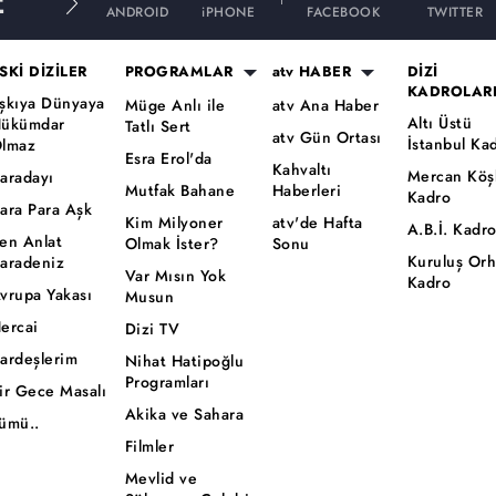
E
ANDROID
iPHONE
FACEBOOK
TWITTER
SKİ DİZİLER
PROGRAMLAR
atv HABER
DİZİ
KADROLAR
şkıya Dünyaya
Müge Anlı ile
atv Ana Haber
Altı Üstü
ükümdar
Tatlı Sert
atv Gün Ortası
İstanbul Ka
lmaz
Esra Erol'da
Kahvaltı
Mercan Köş
aradayı
Mutfak Bahane
Haberleri
Kadro
ara Para Aşk
Kim Milyoner
atv'de Hafta
A.B.İ. Kadr
en Anlat
Olmak İster?
Sonu
Kuruluş Or
aradeniz
Var Mısın Yok
Kadro
vrupa Yakası
Musun
ercai
Dizi TV
ardeşlerim
Nihat Hatipoğlu
Programları
ir Gece Masalı
Akika ve Sahara
ümü..
Filmler
Mevlid ve