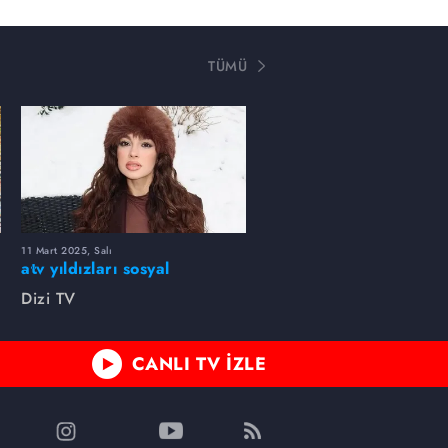
TÜMÜ
11 Mart 2025, Salı
atv yıldızları sosyal
medyada neler paylaştı?
Dizi TV
CANLI TV İZLE