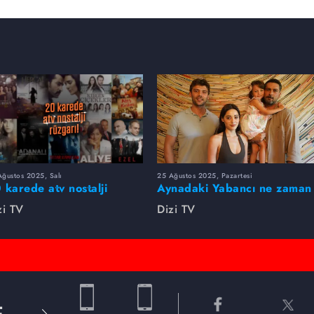
ğustos 2025, Salı
25 Ağustos 2025, Pazartesi
 karede atv nostalji
Aynadaki Yabancı ne zaman
zgarı!
başlayacak?
zi TV
Dizi TV