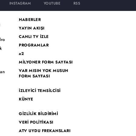
INSTAGRAM
YOUTUBE
RSS
HABERLER
I
YAYIN AKIŞI
CANLI TV İZLE
dro
PROGRAMLAR
k
a2
MİLYONER FORM SAYFASI
o
VAR MISIN YOK MUSUN
han
FORM SAYFASI
İZLEYİCİ TEMSİLCİSİ
KÜNYE
GİZLİLİK BİLDİRİMİ
VERİ POLİTİKASI
ATV UYDU FREKANSLARI