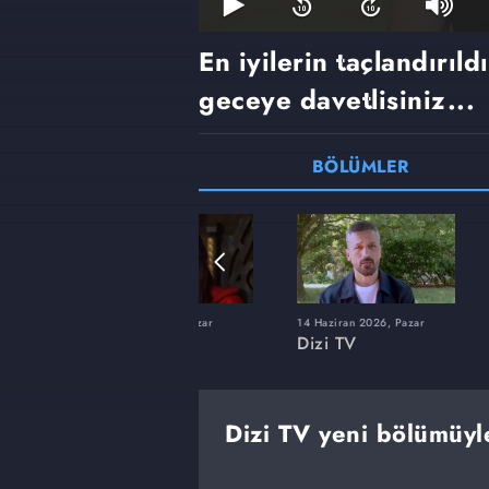
En iyilerin taçlandırıld
geceye davetlisiniz...
BÖLÜMLER
22 Şubat 2026, Pazar
14 Haziran 2026, Pazar
Dizi TV
Dizi TV
Dizi TV yeni bölümüyl