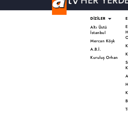
HER YERD
DİZİLER
E
E
Altı Üstü
H
İstanbul
O
Mercan Köşk
K
A.B.İ.
K
Kuruluş Orhan
S
K
A
H
K
B
T