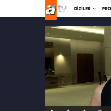
DİZİLER
PR