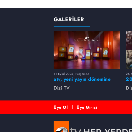
GALERİLER
11 Eylül 2025, Perşembe
26 A
atv, yeni yayın dönemine
20
merhaba dedi!
rü
Dizi TV
Di
Üye Ol
Üye Girişi