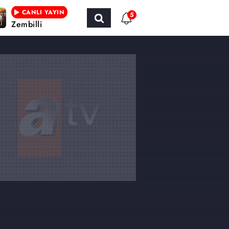
CANLI YAYIN
5
Zembilli