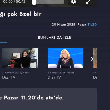
00:00
/
00:42
ığı çok özel bir
20 Nisan 2025, Pazar
11:20
BUNLARI DA İZLE
7 Haziran 2026, Pazar
24 Mayıs 2026, Pazar
17 Mayıs 202
Dizi TV
Dizi TV
Dizi TV
e Pazar 11.20’de atv’de.