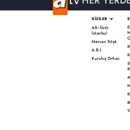
HER YERD
DİZİLER
E
E
Altı Üstü
H
İstanbul
O
Mercan Köşk
K
A.B.İ.
K
Kuruluş Orhan
S
K
A
H
K
B
T