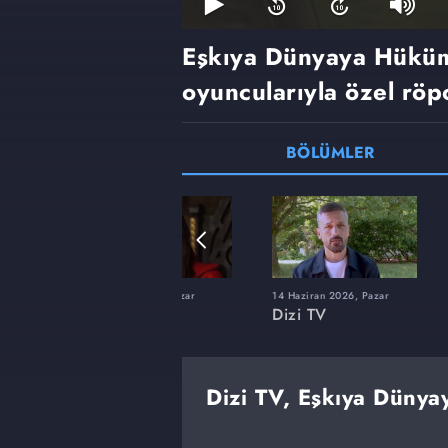
Eşkıya Dünyaya Hükü
oyuncularıyla özel röp
BÖLÜMLER
22 Şubat 2026, Pazar
14 Haziran 2026, Pazar
Dizi TV
Dizi TV
Dizi TV, Eşkıya Düny