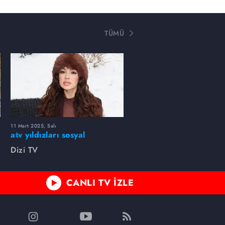
TÜMÜ
11 Mart 2025, Salı
atv yıldızları sosyal
medyada neler paylaştı?
Dizi TV
CANLI TV İZLE