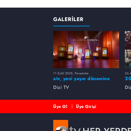
GALERİLER
11 Eylül 2025, Perşembe
26 A
atv, yeni yayın dönemine
20
merhaba dedi!
rü
Dizi TV
Di
Üye Ol
Üye Girişi