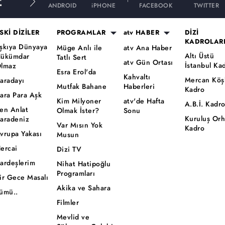
E
ANDROID
iPHONE
FACEBOOK
TWITTER
SKİ DİZİLER
PROGRAMLAR
atv HABER
DİZİ
KADROLAR
şkıya Dünyaya
Müge Anlı ile
atv Ana Haber
Altı Üstü
ükümdar
Tatlı Sert
atv Gün Ortası
İstanbul Ka
lmaz
Esra Erol'da
Kahvaltı
Mercan Köş
aradayı
Mutfak Bahane
Haberleri
Kadro
ara Para Aşk
Kim Milyoner
atv'de Hafta
A.B.İ. Kadr
en Anlat
Olmak İster?
Sonu
Kuruluş Or
aradeniz
Var Mısın Yok
Kadro
vrupa Yakası
Musun
ercai
Dizi TV
ardeşlerim
Nihat Hatipoğlu
Programları
ir Gece Masalı
Akika ve Sahara
ümü..
Filmler
Mevlid ve