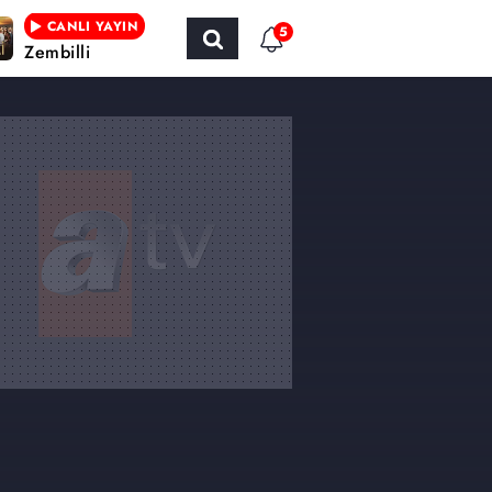
CANLI YAYIN
5
Zembilli