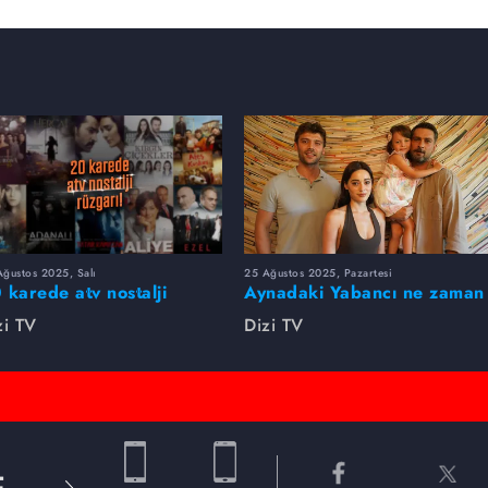
ğustos 2025, Salı
25 Ağustos 2025, Pazartesi
 karede atv nostalji
Aynadaki Yabancı ne zaman
zgarı!
başlayacak?
zi TV
Dizi TV