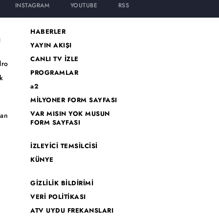
INSTAGRAM
YOUTUBE
RSS
HABERLER
I
YAYIN AKIŞI
CANLI TV İZLE
dro
PROGRAMLAR
k
a2
MİLYONER FORM SAYFASI
o
VAR MISIN YOK MUSUN
han
FORM SAYFASI
İZLEYİCİ TEMSİLCİSİ
KÜNYE
GİZLİLİK BİLDİRİMİ
VERİ POLİTİKASI
ATV UYDU FREKANSLARI