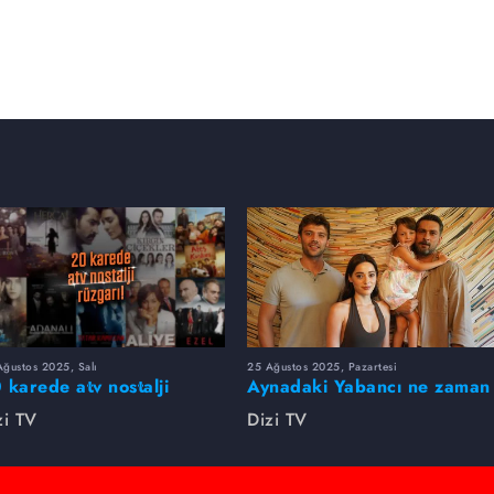
ğustos 2025, Salı
25 Ağustos 2025, Pazartesi
 karede atv nostalji
Aynadaki Yabancı ne zaman
zgarı!
başlayacak?
zi TV
Dizi TV