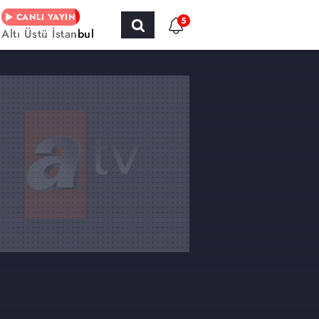
CANLI YAYIN
5
Altı Üstü İstanbul