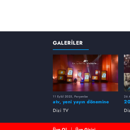
GALERİLER
11 Eylül 2025, Perşembe
26 A
atv, yeni yayın dönemine
20
merhaba dedi!
rü
Dizi TV
Di
Üye Ol
Üye Girişi