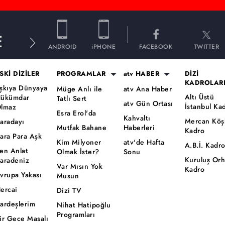
E
ANDROID
iPHONE
FACEBOOK
TWITTER
SKİ DİZİLER
PROGRAMLAR
atv HABER
DİZİ
KADROLAR
şkıya Dünyaya
Müge Anlı ile
atv Ana Haber
Altı Üstü
ükümdar
Tatlı Sert
atv Gün Ortası
İstanbul Ka
lmaz
Esra Erol'da
Kahvaltı
Mercan Köş
aradayı
Mutfak Bahane
Haberleri
Kadro
ara Para Aşk
Kim Milyoner
atv'de Hafta
A.B.İ. Kadr
en Anlat
Olmak İster?
Sonu
Kuruluş Or
aradeniz
Var Mısın Yok
Kadro
vrupa Yakası
Musun
ercai
Dizi TV
ardeşlerim
Nihat Hatipoğlu
Programları
ir Gece Masalı