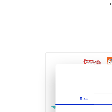
T
Reddet
Rıza