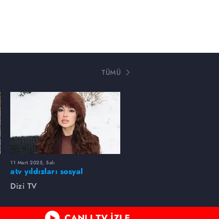
TÜMÜ
11 Mart 2025, Salı
atv yıldızları sosyal
medyada neler paylaştı?
Dizi TV
CANLI TV İZLE