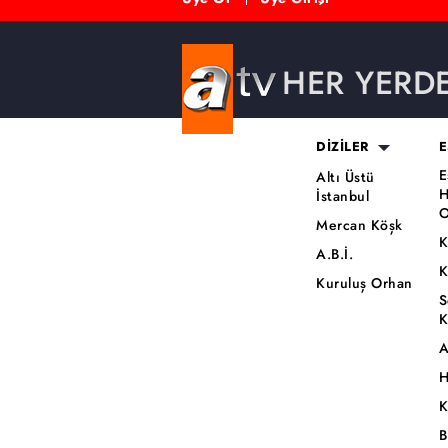
HER YERD
DİZİLER
E
E
Altı Üstü
H
İstanbul
O
Mercan Köşk
K
A.B.İ.
K
Kuruluş Orhan
S
K
A
H
K
B