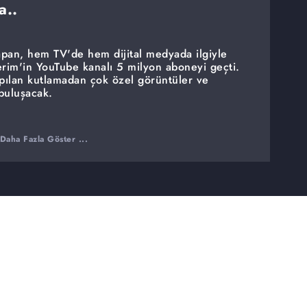
a..
apan, hem TV'de hem dijital medyada ilgiyle
erim'in YouTube kanalı 5 milyon aboneyi geçti.
apılan kutlamadan çok özel görüntüler ve
 buluşacak.
Daha Fazla Göster ...