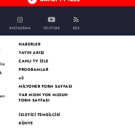
INSTAGRAM
YOUTUBE
RSS
HABERLER
I
YAYIN AKIŞI
CANLI TV İZLE
dro
PROGRAMLAR
k
a2
MİLYONER FORM SAYFASI
o
VAR MISIN YOK MUSUN
han
FORM SAYFASI
İZLEYİCİ TEMSİLCİSİ
KÜNYE