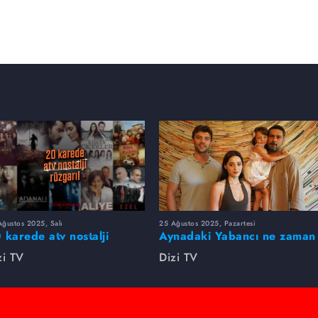
ğustos 2025, Salı
25 Ağustos 2025, Pazartesi
 karede atv nostalji
Aynadaki Yabancı ne zaman
zgarı!
başlayacak?
zi TV
Dizi TV