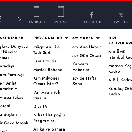
E
ANDROID
iPHONE
FACEBOOK
TWITTER
SKİ DİZİLER
PROGRAMLAR
atv HABER
DİZİ
KADROLAR
şkıya Dünyaya
Müge Anlı ile
atv Ana Haber
Altı Üstü
ükümdar
Tatlı Sert
atv Gün Ortası
İstanbul Ka
lmaz
Esra Erol'da
Kahvaltı
Mercan Köş
aradayı
Mutfak Bahane
Haberleri
Kadro
ara Para Aşk
Kim Milyoner
atv'de Hafta
A.B.İ. Kadr
en Anlat
Olmak İster?
Sonu
Kuruluş Or
aradeniz
Var Mısın Yok
Kadro
vrupa Yakası
Musun
ercai
Dizi TV
ardeşlerim
Nihat Hatipoğlu
Programları
ir Gece Masalı
Akika ve Sahara
ümü..