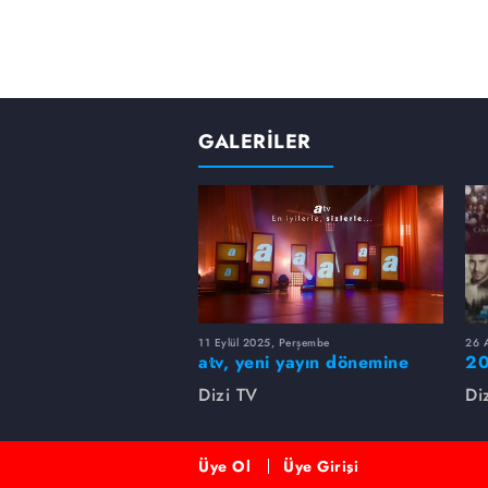
GALERİLER
11 Eylül 2025, Perşembe
26 A
atv, yeni yayın dönemine
20
merhaba dedi!
rü
Dizi TV
Di
Üye Ol
Üye Girişi