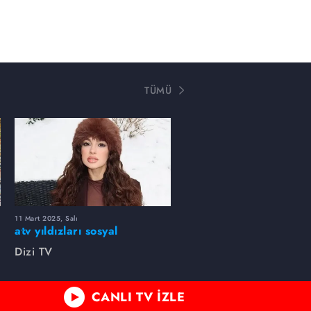
TÜMÜ
11 Mart 2025, Salı
atv yıldızları sosyal
medyada neler paylaştı?
Dizi TV
CANLI TV İZLE