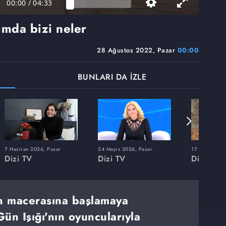
00:00
/
04:33
mda bizi neler
28 Ağustos 2022, Pazar
00:00
BUNLARI DA İZLE
7 Haziran 2026, Pazar
24 Mayıs 2026, Pazar
17 Mayıs 202
Dizi TV
Dizi TV
Dizi TV
an macerasına başlamaya
ün Işığı'nın oyuncularıyla