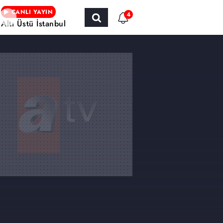
CANLI YAYIN
4
Altı Üstü İstanbul