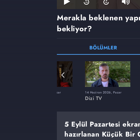
Merakla beklenen yapı
bekliyor?
BÖLÜMLER
22 Şubat 2026, Pazar
14 Haziran 2026, Pazar
Dizi TV
Dizi TV
5 Eylül Pazartesi ekr
hazırlanan Küçük Bir G