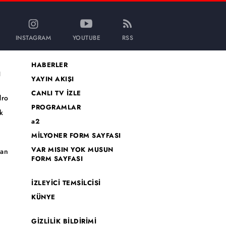
INSTAGRAM
YOUTUBE
RSS
HABERLER
I
YAYIN AKIŞI
CANLI TV İZLE
dro
PROGRAMLAR
k
a2
MİLYONER FORM SAYFASI
o
VAR MISIN YOK MUSUN
han
FORM SAYFASI
İZLEYİCİ TEMSİLCİSİ
KÜNYE
GİZLİLİK BİLDİRİMİ