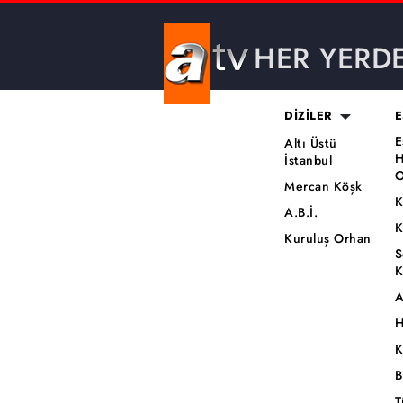
HER YERD
DİZİLER
E
E
Altı Üstü
H
İstanbul
O
Mercan Köşk
K
A.B.İ.
K
Kuruluş Orhan
S
K
A
H
K
B
T