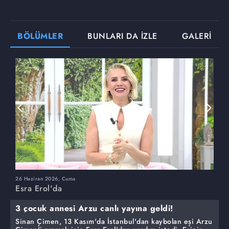
BÖLÜMLER
BUNLARI DA İZLE
GALERİ
26 Haziran 2026, Cuma
2
Esra Erol'da
E
3 çocuk annesi Arzu canlı yayına geldi!
Sinan Çimen, 13 Kasım'da İstanbul'dan kaybolan eşi Arzu