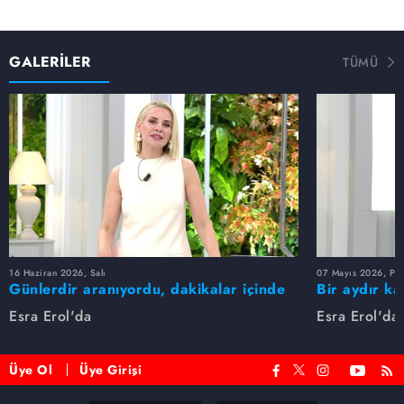
GALERİLER
TÜMÜ
16 Haziran 2026, Salı
07 Mayıs 2026, Pe
Günlerdir aranıyordu, dakikalar içinde
Bir aydır ka
bulundu!
buldu
Esra Erol'da
Esra Erol'da
Üye Ol
Üye Girişi