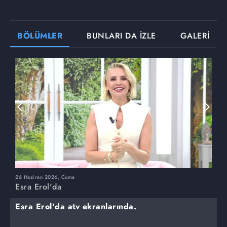
BÖLÜMLER
BUNLARI DA İZLE
GALERİ
26 Haziran 2026, Cuma
2
Esra Erol'da
E
Esra Erol'da atv ekranlarında.