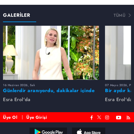
GALERİLER
TÜMÜ
16 Haziran 2026, Salı
07 Mayıs 2026, Pe
Günlerdir aranıyordu, dakikalar içinde
Bir aydır ka
bulundu!
buldu
Esra Erol'da
Esra Erol'da
Üye Ol
Üye Girişi